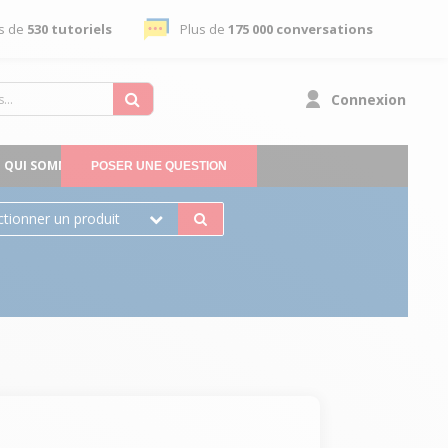
s de
530 tutoriels
Plus de
175 000 conversations
Connexion
QUI SOMMES-NOUS
POSER UNE QUESTION
ctionner un produit