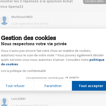
nsulter les 3 réponses à la question Achat
otice XperiaZ3
MathieuV4053
Le
29 septembre 2015
à
01:05
http://support.sonymobile.com/fr/xperiaz/userguide/
Gestion des cookies
1
Répondre
Nous respectons votre vie privée
Vous n'avez pas encore fait votre choix en matière de cookies,
autorisez-vous le suivi de votre visite ? Vous pouvez également décider
Stephanestk
quels services vous nous autorisez à lancer. Consultez notre
politique
Axeptio consent
Le
29 septembre 2015
à
00:11
de cookies
.
Je pense que vous pourrez en avoir une chez Sony. Mais il y en a en ligne,
Lire la politique de confidentialité
vous n'auriez plus qu'a l'imprimer si vous la télécharger.
Consentements certifiés par
1
Répondre
Tout refuser
Paramétrer
Tout accepter
LoicS2851
Le
28 septembre 2015
à
22:51