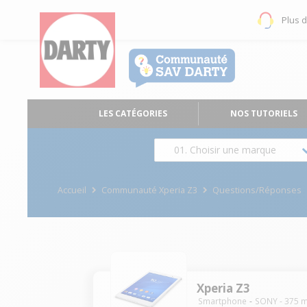
Plus 
LES CATÉGORIES
NOS TUTORIELS
01. Choisir une marque
Accueil
Communauté Xperia Z3
Questions/Réponses
Xperia Z3
Smartphone
SONY
-
375
m