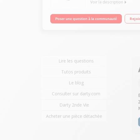
Voir la description
Ecran capacitif 8" (20,3 cm), 1920 x 1200 pixels
Rejoi
Poser une question à la communauté
Noise Cancelling inclus
Lire les questions
Tutos produits
Le blog
Consulter sur darty.com
Darty 2nde Vie
Acheter une pièce détachée