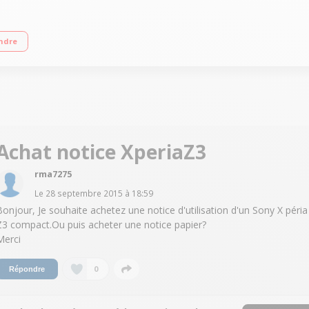
 / Processeur Qualcomm Snapdragon 801 Quad Core 2.5 GHz / RAM 3 Go - Capaci
ndre
Achat notice XperiaZ3
rma7275
Le
28 septembre 2015
à
18:59
Bonjour, Je souhaite achetez une notice d'utilisation d'un Sony X péria
Z3 compact.Ou puis acheter une notice papier?
Merci
0
Répondre