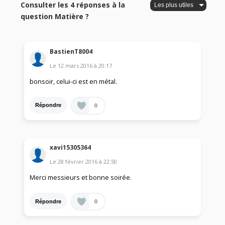
Consulter les 4 réponses à la
question Matière ?
BastienT8004
Le
12 mars 2016
à
20:17
bonsoir, celui-ci est en métal.
0
Répondre
xavi15305364
Le
28 février 2016
à
22:50
Merci messieurs et bonne soirée.
0
Répondre