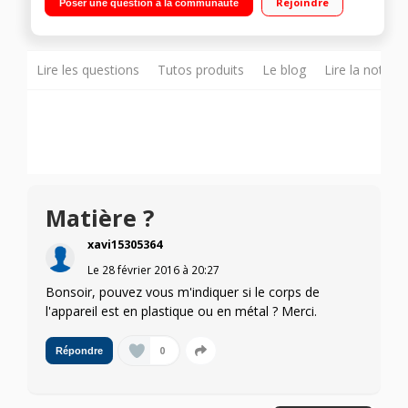
Rejoindre
Poser une question à la communauté
4 entrées + 1 sortie HDMI 1.4 Dolby True HD / DTS HD Master
Audio / Dolby Pro Logic II
Lire les questions
Tutos produits
Le blog
Lire la notice
Matière ?
xavi15305364
Le
28 février 2016
à
20:27
Bonsoir, pouvez vous m'indiquer si le corps de
l'appareil est en plastique ou en métal ? Merci.
0
Répondre