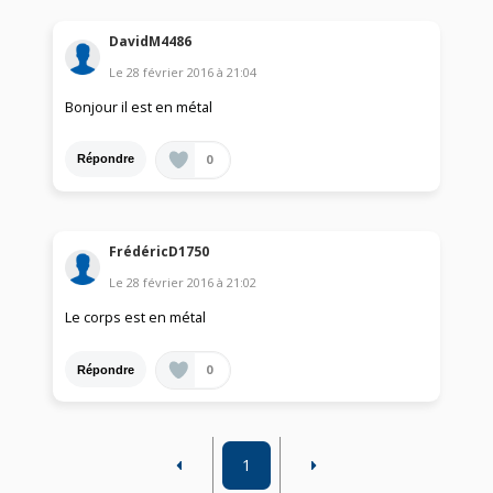
DavidM4486
Le
28 février 2016
à
21:04
Bonjour il est en métal
0
Répondre
FrédéricD1750
Le
28 février 2016
à
21:02
Le corps est en métal
0
Répondre
1