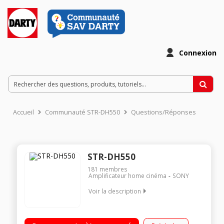
Connexion
Accueil
Communauté STR-DH550
Questions/Réponses
STR-DH550
181
membres
Amplificateur home cinéma
SONY
Voir la description
Amplificateur 5.2 compatible 3D/4K - 5 x 140 Watts (6 ohms)
Compatible Airplay/DLNA/MHL Compatible iPod/iPhone/iPad -