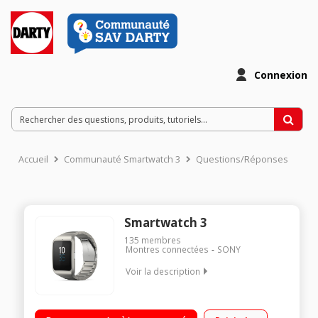
Connexion
Accueil
Communauté Smartwatch 3
Questions/Réponses
Smartwatch 3
135
membres
Montres connectées
SONY
Voir la description
"Ecran tactile 1,6"" visualisation parfaite et facilité d'utilisation
Mesure de l'activité physique (nombre de pas, durée et qualité