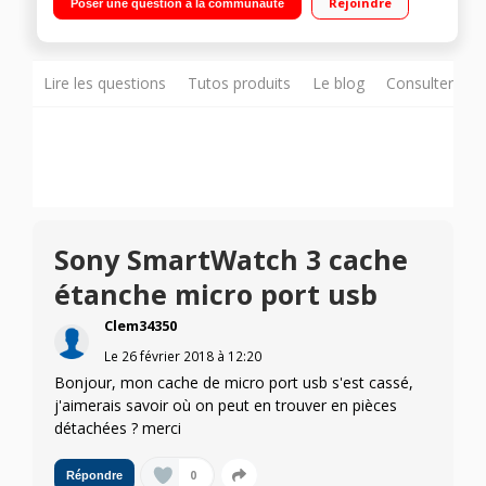
Rejoindre
Poser une question à la communauté
du sommeil...) GPS et accéléromètre intégrés Accès aux
musiques (4Go de mémoire) même si le mobile est éteint
Étanche jusqu'à 1,50 m pendant 30 minutes"
Lire les questions
Tutos produits
Le blog
Consulter sur
Sony SmartWatch 3 cache
étanche micro port usb
Clem34350
Le
26 février 2018
à
12:20
Bonjour, mon cache de micro port usb s'est cassé,
j'aimerais savoir où on peut en trouver en pièces
détachées ? merci
0
Répondre