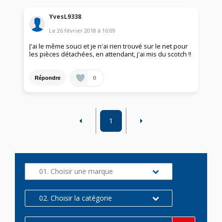
YvesL9338
Le
26 février 2018
à
16:09
J'ai le même souci et je n'ai rien trouvé sur le net pour
les pièces détachées, en attendant, j'ai mis du scotch !!
0
Répondre
1
01. Choisir une marque
02. Choisir la catégorie