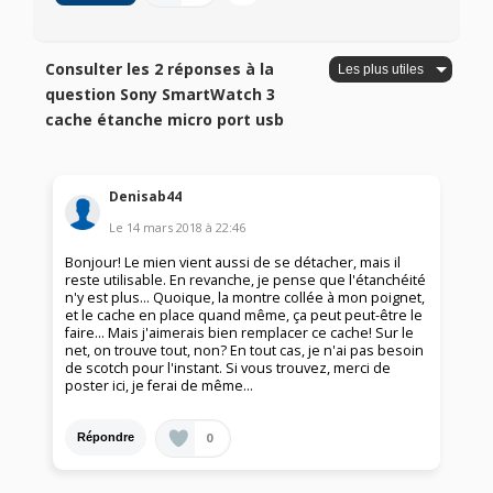
Consulter les 2 réponses à la
question Sony SmartWatch 3
cache étanche micro port usb
Denisab44
Le
14 mars 2018
à
22:46
Bonjour! Le mien vient aussi de se détacher, mais il
reste utilisable. En revanche, je pense que l'étanchéité
n'y est plus... Quoique, la montre collée à mon poignet,
et le cache en place quand même, ça peut peut-être le
faire... Mais j'aimerais bien remplacer ce cache! Sur le
net, on trouve tout, non? En tout cas, je n'ai pas besoin
de scotch pour l'instant. Si vous trouvez, merci de
poster ici, je ferai de même...
0
Répondre