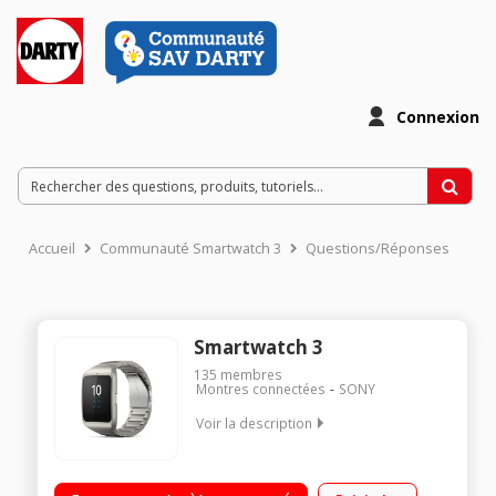
Connexion
Accueil
Communauté Smartwatch 3
Questions/Réponses
Smartwatch 3
135
membres
Montres connectées
SONY
Voir la description
"Ecran tactile 1,6"" visualisation parfaite et facilité d'utilisation
Mesure de l'activité physique (nombre de pas, durée et qualité