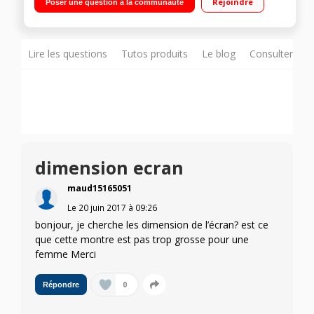
Rejoindre
Poser une question à la communauté
du sommeil...) GPS et accéléromètre intégrés Accès aux
musiques (4Go de mémoire) même si le mobile est éteint
Étanche jusqu'à 1,50 m pendant 30 minutes"
Lire les questions
Tutos produits
Le blog
Consulter sur
dimension ecran
maud15165051
Le
20 juin 2017
à
09:26
bonjour, je cherche les dimension de l’écran? est ce
que cette montre est pas trop grosse pour une
femme Merci
0
Répondre