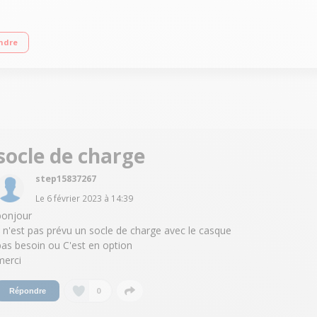
nde autonomie Contrôle du volume sur le casque
ndre
socle de charge
step15837267
Le
6 février 2023
à
14:39
bonjour
il n'est pas prévu un socle de charge avec le casque
pas besoin ou C'est en option
merci
0
Répondre