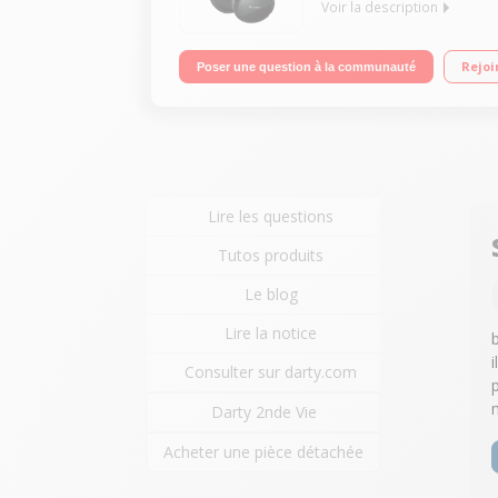
Voir la description
Casque sans fil pour télévision Portée 100m Gra
Rejoi
Poser une question à la communauté
Lire les questions
Tutos produits
Le blog
Lire la notice
Consulter sur darty.com
Darty 2nde Vie
Acheter une pièce détachée