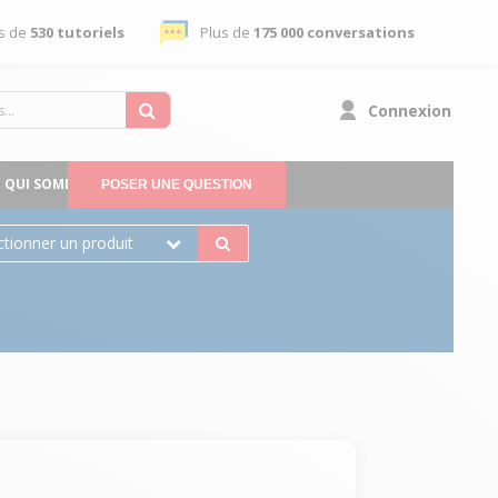
s de
530 tutoriels
Plus de
175 000 conversations
Connexion
QUI SOMMES-NOUS
POSER UNE QUESTION
ctionner un produit