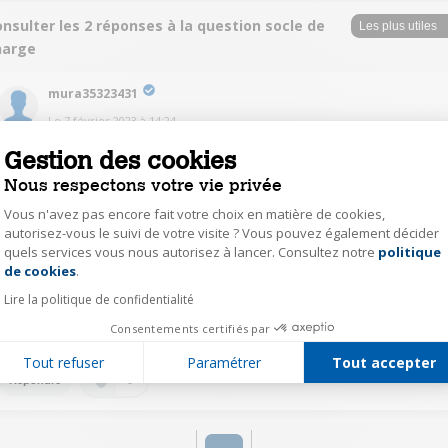
nsulter les 2 réponses à la question socle de
harge
mura35323431
Le
7 février 2023
à
14:24
Pour charger il suffit de brancher le casque sur le socle ne pas oublier de
Gestion des cookies
mettre le casque sur off .
Nous respectons votre vie privée
Vous n'avez pas encore fait votre choix en matière de cookies,
0
Répondre
autorisez-vous le suivi de votre visite ? Vous pouvez également décider
quels services vous nous autorisez à lancer. Consultez notre
politique
Axeptio consent
de cookies
.
KerouaultM6837
Lire la politique de confidentialité
Le
6 février 2023
à
19:53
Consentements certifiés par
normalement c'est vendu avec sinon cela ne peut pas se charger
Tout refuser
Paramétrer
Tout accepter
0
Répondre