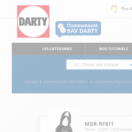
Plus 
LES CATÉGORIES
NOS TUTORIELS
01. Choisir une marque
Accueil
Communauté MDR-RF811
Questions/Réponse
MDR-RF811
Micro
SONY
-
1220
membr