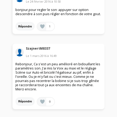
Le
24 février 2016
à
10:50
bonjour,pour regler le son :appuyer sur option
descendre à son puis régler en fonction de votre gout.
1
Répondre
SzajnertM8337
Le
1 mars 2016
à
16:49
Rebonjour, Ca s'est un peu amélioré en bidouillant les
paramètres son. J'ai mis la Voix au maxi et le réglage
Scène sur Auto et bricolé l'égaliseur au pif, enfin à
l'oreille. Ou je m'y fait ou c'est mieux. Comme je ne
pourrais pas recentrer la bobine si je suis trop gênée
je raccorderai tout ça aux enceintes de ma chaîne.
Merci encore.
0
Répondre