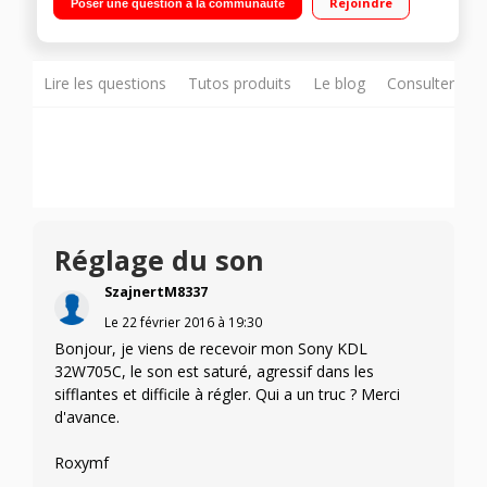
Rejoindre
Poser une question à la communauté
Navigateur internet, Wifi intégré, Wifi Direct, Processeur X1, X-
Reality Pro 4 HDMI, 2 USB avec fonction PVR, Port CI+"
Lire les questions
Tutos produits
Le blog
Consulter sur
Réglage du son
SzajnertM8337
Le
22 février 2016
à
19:30
Bonjour, je viens de recevoir mon Sony KDL
32W705C, le son est saturé, agressif dans les
sifflantes et difficile à régler. Qui a un truc ? Merci
d'avance.
Roxymf