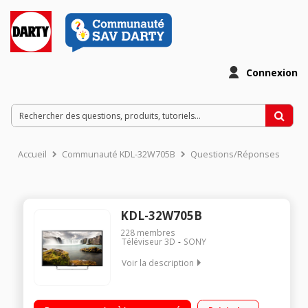
Connexion
Accueil
Communauté KDL-32W705B
Questions/Réponses
KDL-32W705B
228
membres
Téléviseur 3D
SONY
Voir la description
"Ecran de 82 cm (32"") - HDTV 1080p Technologie 100 Hz (XR
200 Hz) - Rétro éclairage LED Edge Frame Dimming Smart TV,