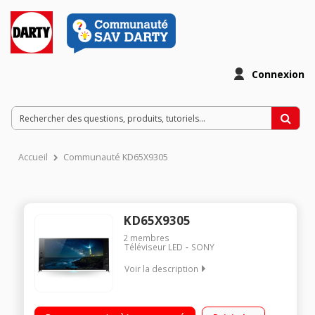
Connexion
Accueil
Communauté KD65X9305
KD65X9305
2
membres
Téléviseur LED
SONY
Voir la description
Ecran de 166 cm (65 ) - 100% 4K UHD / Technologie 100 Hz
(Motionflow XR 1200Hz) - Rétro éclairage LED Edge Frame