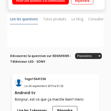
Rejoindre
Poser une question à la communauté
Dimming / Smart TV Android, Navigateur internet, Wifi intégré,
Wifi Direct, 3D active (lunettes non fournies), Processeur X1, X-
Reality Pro, Triluminos Display, Miracast, MHL / 4 HDMI, 3 USB
avec fonction PVR, Port CI+
Lire les questions
Tutos produits
Le blog
Consulter sur
Découvrez la question sur KD65X9305 -
Téléviseur LED - SONY
fage15641536
Le
24 septembre 2015
à
01:52
Android tv
Bonjour, est-ce que ça marche bien? merci
Lire les 2 réponses
Répondre