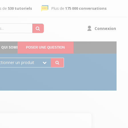
s de
530 tutoriels
Plus de
175 000 conversations
Connexion
QUI SOMMES-NOUS
POSER UNE QUESTION
ctionner un produit