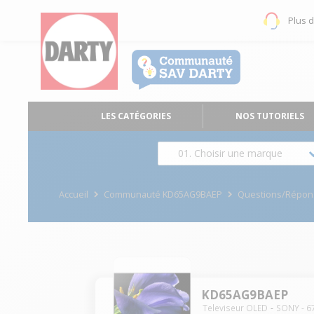
Plus 
LES CATÉGORIES
NOS TUTORIELS
01. Choisir une marque
Accueil
Communauté KD65AG9BAEP
Questions/Répon
KD65AG9BAEP
Televiseur OLED
SONY
-
6