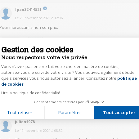
fpan32414521
Le
28 novembre 2021
à
12:06
Pour moi aucun, sinon son prix.
0
Répondre
Gestion des cookies
Nous respectons votre vie privée
MichelleC7006
Vous n'avez pas encore fait votre choix en matière de cookies,
Le
19 novembre 2021
à
10:16
autorisez-vous le suivi de votre visite ? Vous pouvez également décider
quels services vous nous autorisez à lancer. Consultez notre
politique
Axeptio consent
à la première utilisation j'avais noté des dominantes jaunâtres qui ne me
plaisient pas, mais ces "défauts" ont disparu aprés utilisation. L'image est
de cookies
.
maintenant trés belle.
Lire la politique de confidentialité
Consentements certifiés par
0
Répondre
Tout refuser
Paramétrer
Tout accepter
julien1978
Le
19 novembre 2021
à
08:32