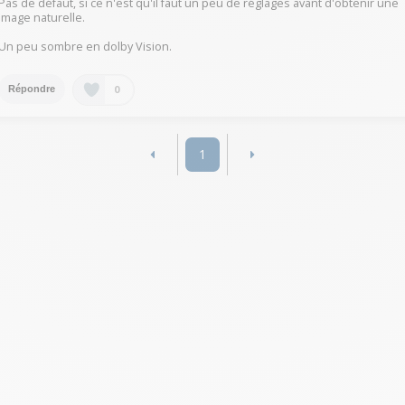
Pas de défaut, si ce n'est qu'il faut un peu de réglages avant d'obtenir une
image naturelle.
Un peu sombre en dolby Vision.
0
Répondre
1