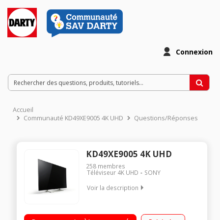
Connexion
Accueil
Communauté KD49XE9005 4K UHD
Questions/Réponses
KD49XE9005 4K UHD
258
membres
Téléviseur 4K UHD
SONY
Voir la description
Ecran de 123 cm (49") - 100% 4K UHD Technologie 100 Hz (XR
1000 Hz) - Rétro éclairage Full LED - HDR Smart Android TV ,