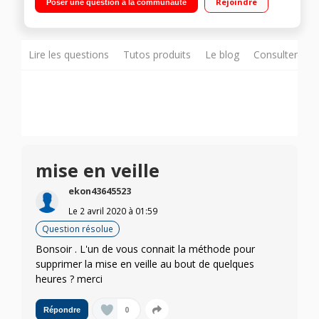
Rejoindre
Poser une question à la communauté
Navigateur internet, Wifi intégré, Wifi direct - Processeur X1 4
HDMI, 3 USB avec fonction PVR , Port CI+
Lire les questions
Tutos produits
Le blog
Consulter sur
mise en veille
ekon43645523
Le
2 avril 2020
à
01:59
Question résolue
Bonsoir . L'un de vous connait la méthode pour
supprimer la mise en veille au bout de quelques
heures ? merci
0
Répondre