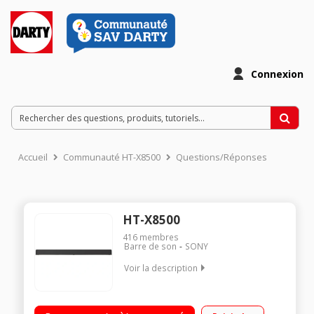
Connexion
Accueil
Communauté HT-X8500
Questions/Réponses
HT-X8500
416
membres
Barre de son
SONY
Voir la description
Système 2.1 avec double caisson de basses intégré Dolby
Atmos, DTS-X et Vertical Surround Engine Boutons dédiés aux