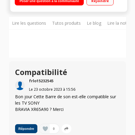
Rejoindre
Poser une question à la communauté
modes sonores pour des films, sports , de la musique, des
jeux, HDMI eARC ; Bluetooth
Lire les questions
Tutos produits
Le blog
Lire la notice
Compatibilité
frlo15232545
Le
23 octobre 2023
à
15:56
Bon jour Cette Barre de son est-elle compatible sur
les TV SONY
BRAVIA XR65A90 ? Merci
0
Répondre