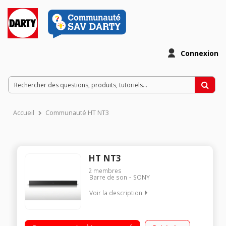
Connexion
Accueil
Communauté HT NT3
HT NT3
2
membres
Barre de son
SONY
Voir la description
Barre de son de 107 cm de large compatible avec le système
multiroom Sony Puissance totale de 400 Watts RMS Caisson