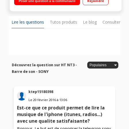
Rejoindre
Poser une question à la communauté
de basses séparé et sans fil Technologies Bluetooth-NFC, 3
entrées HDMI
Lire les questions
Tutos produits
Le blog
Consulter sur
Découvrez la question sur HT NT3 -
Barre de son - SONY
ktep15180398
Le
20 février 2016
à
13:06
Est-ce que ce produit permet de lire la
musique de l'iphone (itunes, radios...)
avec une qualite satisfaisante?
Bonjour, Le but est de sonoriser la television sony