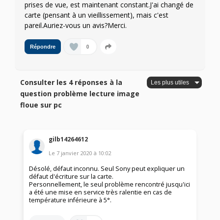
prises de vue, est maintenant constant.J'ai changé de
carte (pensant à un vieillissement), mais c'est
pareil.Auriez-vous un avis?Merci.
0
Répondre
Consulter les 4 réponses à la
question problème lecture image
floue sur pc
gilb14264612
Le
7 janvier 2020
à
10:02
Désolé, défaut inconnu. Seul Sony peut expliquer un
défaut d'écriture sur la carte.
Personnellement, le seul problème rencontré jusqu'ici
a été une mise en service très ralentie en cas de
température inférieure à 5°.