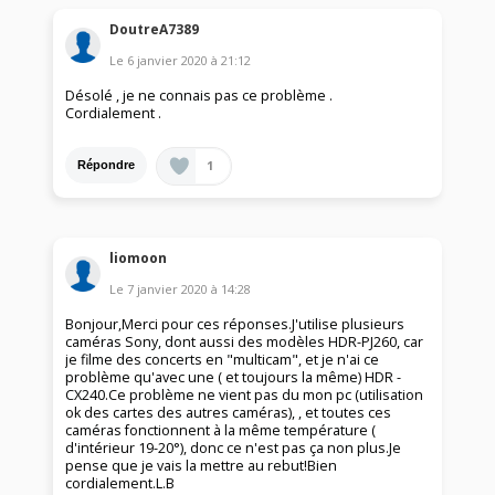
DoutreA7389
Le
6 janvier 2020
à
21:12
Désolé , je ne connais pas ce problème .
Cordialement .
1
Répondre
liomoon
Le
7 janvier 2020
à
14:28
Bonjour,Merci pour ces réponses.J'utilise plusieurs
caméras Sony, dont aussi des modèles HDR-PJ260, car
je filme des concerts en "multicam", et je n'ai ce
problème qu'avec une ( et toujours la même) HDR -
CX240.Ce problème ne vient pas du mon pc (utilisation
ok des cartes des autres caméras), , et toutes ces
caméras fonctionnent à la même température (
d'intérieur 19-20°), donc ce n'est pas ça non plus.Je
pense que je vais la mettre au rebut!Bien
cordialement.L.B