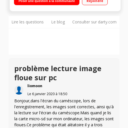
Rejoindre
Poser une question à la communauté
Mégapixels (Photo) Zoom 27x Grand angle
Lire les questions
Le blog
Consulter sur darty.com
problème lecture image
floue sur pc
liomoon
Le
6 janvier 2020
à
18:50
Bonjour,dans l'écran du caméscope, lors de
l'enregistrement, les images sont correctes, ainsi qu'à
la lecture sur l'écran du caméscope.Mais quand je lis
la carte micro-sd sur mon ordinateur, les images sont
floues.Ce problème qui était aléatoire il y a trois