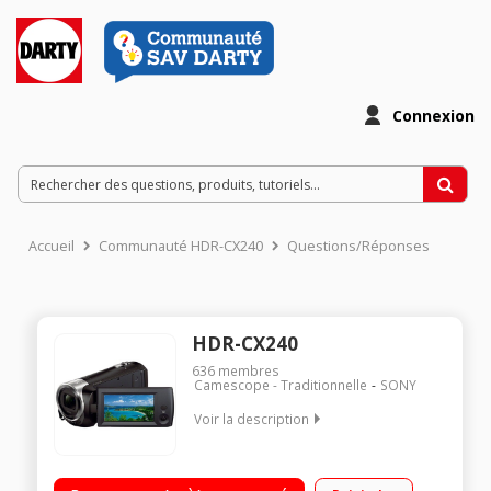
Connexion
Accueil
Communauté HDR-CX240
Questions/Réponses
HDR-CX240
636
membres
Camescope - Traditionnelle
SONY
Voir la description
Haute définition (AVCHD 1080p) Enregistrement sur carte
mémoire (micro SD/SDHC) Capteur CMOS Haute Sensibilité 9,2