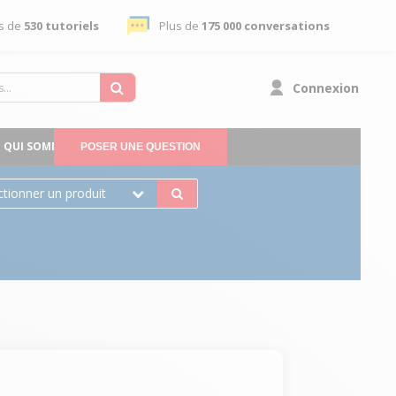
s de
530 tutoriels
Plus de
175 000 conversations
Connexion
QUI SOMMES-NOUS
POSER UNE QUESTION
ctionner un produit