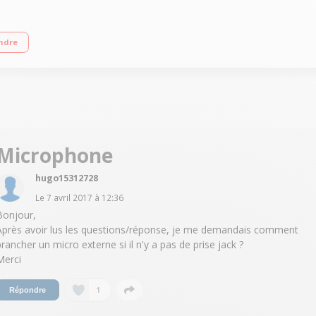
ur carte mémoire (micro SD/SDHC) Capteur CMOS Haute Sensibilité 9,2 Mégapi
ndre
Microphone
hugo15312728
Le
7 avril 2017
à
12:36
Bonjour,
Après avoir lus les questions/réponse, je me demandais comment
brancher un micro externe si il n'y a pas de prise jack ?
Merci
1
Répondre