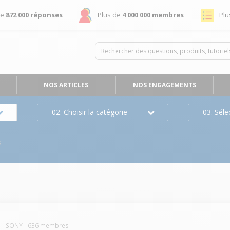
de
872 000 réponses
Plus de
4 000 000 membres
Plu
NOS ARTICLES
NOS ENGAGEMENTS
02. Choisir la catégorie
03. Séle
s
SONY
-
636
membres