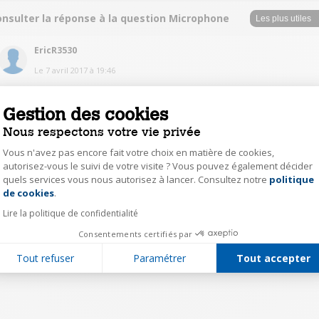
onsulter la réponse à la question Microphone
EricR3530
Le
7 avril 2017
à
19:46
Il est impossible d'avoir un micro externe sur ce modèle
Gestion des cookies
1
Répondre
Nous respectons votre vie privée
Vous n'avez pas encore fait votre choix en matière de cookies,
autorisez-vous le suivi de votre visite ? Vous pouvez également décider
1
quels services vous nous autorisez à lancer. Consultez notre
politique
Axeptio consent
de cookies
.
Lire la politique de confidentialité
Consentements certifiés par
Tout refuser
Paramétrer
Tout accepter