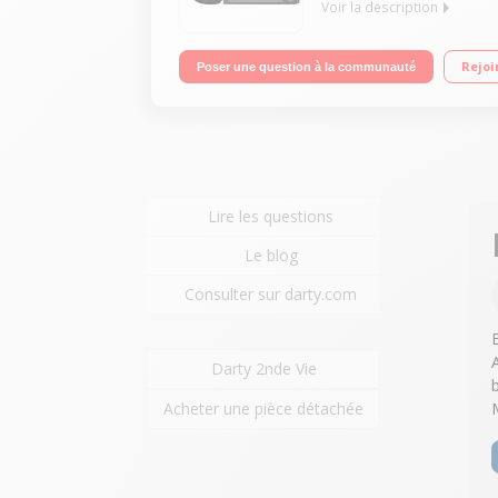
Voir la description
Haute définition (AVCHD 1080p) Enregistrement s
Rejoi
Poser une question à la communauté
Lire les questions
Le blog
Consulter sur darty.com
Darty 2nde Vie
Acheter une pièce détachée