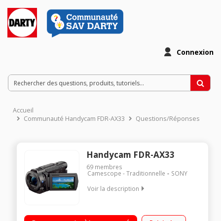
Connexion
Accueil
Communauté Handycam FDR-AX33
Questions/Réponses
Handycam FDR-AX33
69
membres
Camescope - Traditionnelle
SONY
Voir la description
Ultra HD 4K Partage et contrôle facile : Wifi / NFC Capteur
CMOS Haute sensibilité 20,6 MP (photo) Ecran LCD tactile de