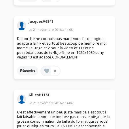
JacquesV6841
Le
21 novembre 2016
à
14:08
D'abord je ne connais pas mac il vous faut 1 logiciel
adapté a la 4 k et surtout beaucoup de mémoire moi
meme j'ai 16go et 2 pour la vidéo et 1 i7 et ne
possédant pas de tv 4k je filme en 1920x1080 sony
végas 13 est adapté.CORDIALEMENT
0
Répondre
GillesH1151
Le
21 novembre 2016
à
14:06
C'est effectivement un peu juste mais cela est tout à
fait faisable si vous ne tombez pas dans le piège de la
grosse consommation de taille du format qui va vous
jouer quelques tours. Le 1600 MHZ est convenable