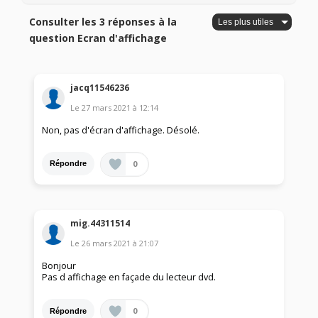
Consulter les 3 réponses à la
question Ecran d'affichage
jacq11546236
Le
27 mars 2021
à
12:14
Non, pas d'écran d'affichage. Désolé.
0
Répondre
mig.44311514
Le
26 mars 2021
à
21:07
Bonjour
Pas d affichage en façade du lecteur dvd.
0
Répondre