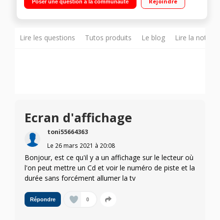
Rejoindre
Poser une question à la communauté
coaxiale et vidéo composite Upscalling 1080p pour une image
plus nette Installation rapide Quick Setup
Lire les questions
Tutos produits
Le blog
Lire la notice
Ecran d'affichage
toni55664363
Le
26 mars 2021
à
20:08
Bonjour, est ce qu'il y a un affichage sur le lecteur où
l'on peut mettre un Cd et voir le numéro de piste et la
durée sans forcément allumer la tv
0
Répondre