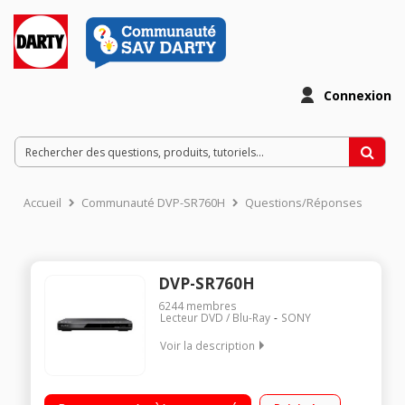
Connexion
Accueil
Communauté DVP-SR760H
Questions/Réponses
DVP-SR760H
6244
membres
Lecteur DVD / Blu-Ray
SONY
Voir la description
Un concentré de fonctionnalités dans un format compact
Sortie HDMI, Port USB, Sortie audio analogique et numérique