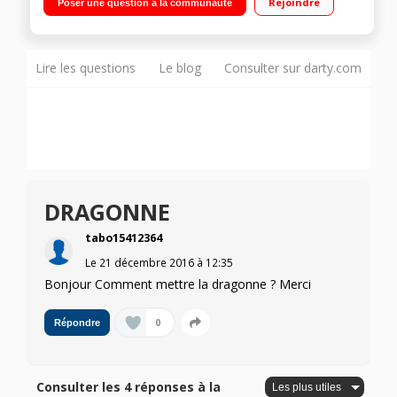
Rejoindre
Poser une question à la communauté
Panorama 360°, 4 filtres créatifs
Lire les questions
Le blog
Consulter sur darty.com
DRAGONNE
tabo15412364
Le
21 décembre 2016
à
12:35
Bonjour Comment mettre la dragonne ? Merci
0
Répondre
Consulter les 4 réponses à la