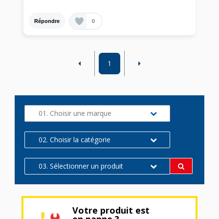
0
Répondre
1
01. Choisir une marque
02. Choisir la catégorie
03. Sélectionner un produit
Votre produit est
en panne ?