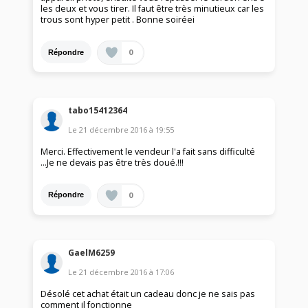
les deux et vous tirer. Il faut être très minutieux car les
trous sont hyper petit . Bonne soiréei
0
Répondre
tabo15412364
Le
21 décembre 2016
à
19:55
Merci. Effectivement le vendeur l'a fait sans difficulté
...Je ne devais pas être très doué.!!!
0
Répondre
GaelM6259
Le
21 décembre 2016
à
17:06
Désolé cet achat était un cadeau donc je ne sais pas
comment il fonctionne