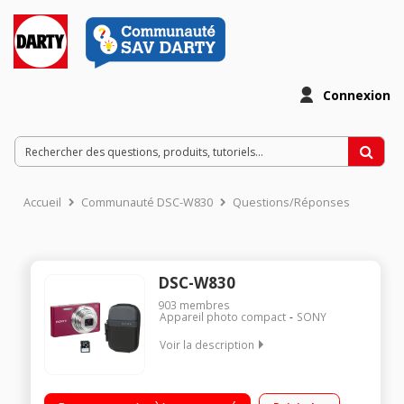
Connexion
Accueil
Communauté DSC-W830
Questions/Réponses
DSC-W830
903
membres
Appareil photo compact
SONY
Voir la description
Boîtier compact à batterie lithium Capteur CCD de 20,1
Mpixels Zoom optique 8x 25-200mm ultra grand angle