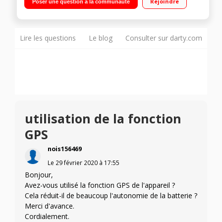
Rejoindre
Poser une question à la communauté
ultra grand angle Vidéo Haute Définition 1080p stéréo -
Wifi/NFC et GPS
Lire les questions
Le blog
Consulter sur darty.com
utilisation de la fonction
GPS
nois156469
Le
29 février 2020
à
17:55
Bonjour,
Avez-vous utilisé la fonction GPS de l'appareil ?
Cela réduit-il de beaucoup l'autonomie de la batterie ?
Merci d'avance.
Cordialement.