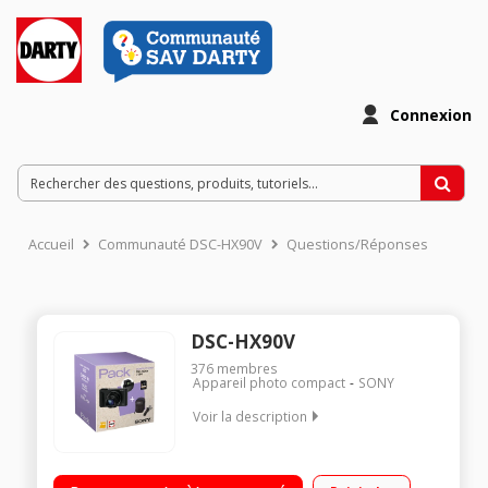
Connexion
Accueil
Communauté DSC-HX90V
Questions/Réponses
DSC-HX90V
376
membres
Appareil photo compact
SONY
Voir la description
Capteur CMOS Haute sensibilité 18,2 millions de pixels Ecran
LCD de 7,5 cm et viseur OLED Zoom optique 30x 24-720 mm