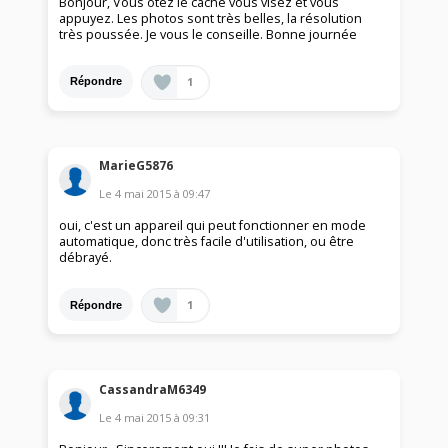
Bonjour, Vous ôtez le cache vous visez et vous
appuyez. Les photos sont très belles, la résolution
très poussée. Je vous le conseille. Bonne journée
1
Répondre
MarieG5876
Le
4 mai 2015
à
09:47
oui, c'est un appareil qui peut fonctionner en mode
automatique, donc très facile d'utilisation, ou être
débrayé.
1
Répondre
CassandraM6349
Le
4 mai 2015
à
09:31