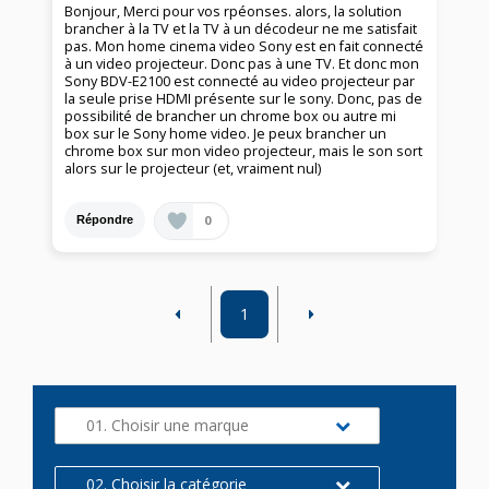
Bonjour, Merci pour vos rpéonses. alors, la solution
brancher à la TV et la TV à un décodeur ne me satisfait
pas. Mon home cinema video Sony est en fait connecté
à un video projecteur. Donc pas à une TV. Et donc mon
Sony BDV-E2100 est connecté au video projecteur par
la seule prise HDMI présente sur le sony. Donc, pas de
possibilité de brancher un chrome box ou autre mi
box sur le Sony home video. Je peux brancher un
chrome box sur mon video projecteur, mais le son sort
alors sur le projecteur (et, vraiment nul)
0
Répondre
1
01. Choisir une marque
02. Choisir la catégorie