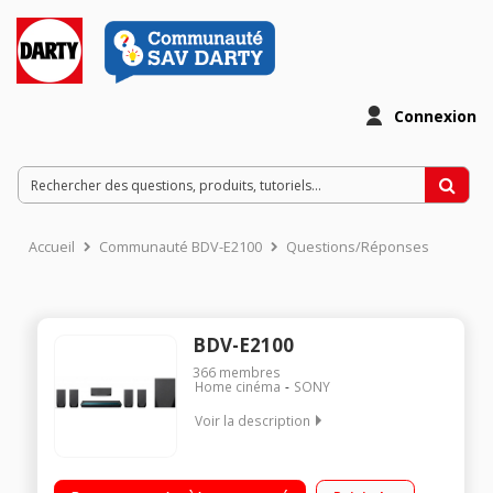
Connexion
Accueil
Communauté BDV-E2100
Questions/Réponses
BDV-E2100
366
membres
Home cinéma
SONY
Voir la description
"Puissance totale 1000 Watts RMS - Dolby True HD - DTS-HD
Master audio Bluetooth NFC / Wi-fi Accés au portail ""Sony