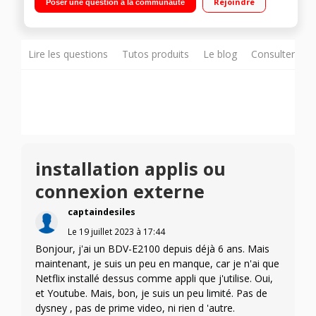
Rejoindre
Poser une question à la communauté
Entertainment Network"" Télécommande"
Lire les questions
Tutos produits
Le blog
Consulter sur
installation applis ou
connexion externe
captaindesiles
Le
19 juillet 2023
à
17:44
Bonjour, j'ai un BDV-E2100 depuis déjà 6 ans. Mais
maintenant, je suis un peu en manque, car je n'ai que
Netflix installé dessus comme appli que j'utilise. Oui,
et Youtube. Mais, bon, je suis un peu limité. Pas de
dysney , pas de prime video, ni rien d 'autre.