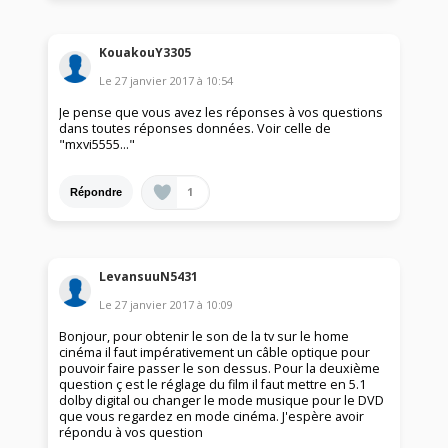
KouakouY3305
Le
27 janvier 2017
à
10:54
Je pense que vous avez les réponses à vos questions
dans toutes réponses données. Voir celle de
"mxvi5555..."
1
Répondre
LevansuuN5431
Le
27 janvier 2017
à
10:09
Bonjour, pour obtenir le son de la tv sur le home
cinéma il faut impérativement un câble optique pour
pouvoir faire passer le son dessus. Pour la deuxième
question ç est le réglage du film il faut mettre en 5.1
dolby digital ou changer le mode musique pour le DVD
que vous regardez en mode cinéma. J'espère avoir
répondu à vos question