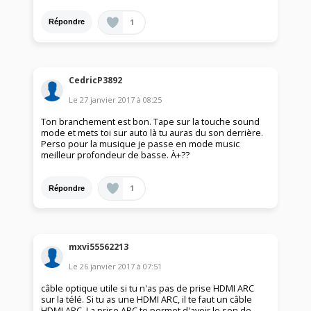
1
Répondre
CedricP3892
Le
27 janvier 2017
à
08:25
Ton branchement est bon. Tape sur la touche sound
mode et mets toi sur auto là tu auras du son derrière.
Perso pour la musique je passe en mode music
meilleur profondeur de basse. À+??
1
Répondre
mxvi55562213
Le
26 janvier 2017
à
07:51
câble optique utile si tu n'as pas de prise HDMI ARC
sur la télé. Si tu as une HDMI ARC, il te faut un câble
HDMI ARC. La prise ARC te permet d'avoir le son de