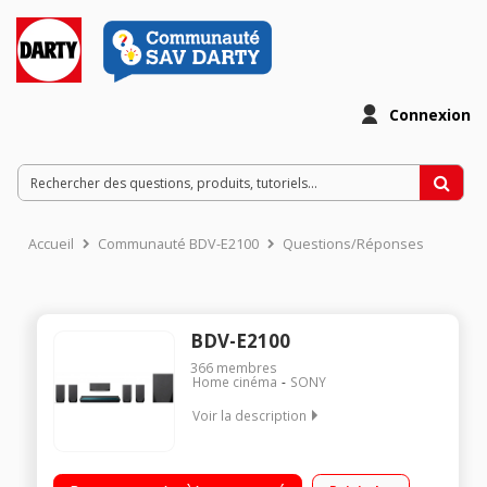
Connexion
Accueil
Communauté BDV-E2100
Questions/Réponses
BDV-E2100
366
membres
Home cinéma
SONY
Voir la description
"Puissance totale 1000 Watts RMS - Dolby True HD - DTS-HD
Master audio Bluetooth NFC / Wi-fi Accés au portail ""Sony