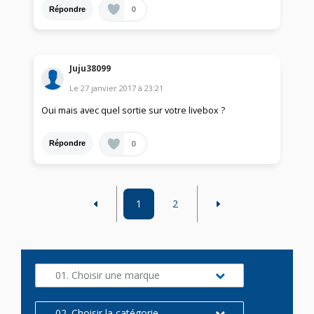
0
Répondre
Juju38099
Le
27 janvier 2017
à
23:21
Oui mais avec quel sortie sur votre livebox ?
0
Répondre
1
2
01. Choisir une marque
02. Choisir la catégorie