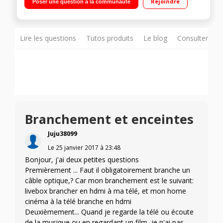
Rejoindre
Poser une question à la communauté
Entertainment Network"" Télécommande"
Lire les questions
Tutos produits
Le blog
Consulter sur
Branchement et enceintes
Juju38099
Le
25 janvier 2017
à
23:48
Bonjour, j'ai deux petites questions
Premièrement ... Faut il obligatoirement branche un
câble optique,? Car mon branchement est le suivant:
livebox brancher en hdmi à ma télé, et mon home
cinéma à la télé branche en hdmi
Deuxièmement... Quand je regarde la télé ou écoute
de la musique ou en regardant un film, je n'ai pas