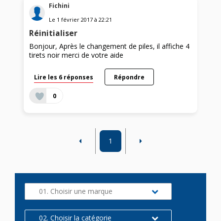
Fichini
Le
1 février 2017
à
22:21
Réinitialiser
Bonjour, Après le changement de piles, il affiche 4
tirets noir merci de votre aide
Lire les 6 réponses
Répondre
0
1
01. Choisir une marque
02. Choisir la catégorie