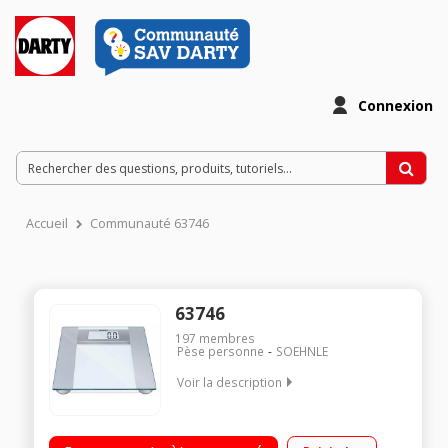
Connexion
Accueil
Communauté 63746
63746
197
membres
Pèse personne
SOEHNLE
Voir la description
Electronique Portée maxi 200 kg Grand affichage 45 mm