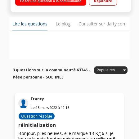
Rejoindre
Poser une question à la communauté
Lire les questions
Le blog
Consulter sur darty.com
3 questions sur la communauté 63746 -
Pèse personne - SOEHNLE
Francy
Le
15 mars 2022
à
10:16
Question résolue
réinitialisation
Bonjour, piles neuves, elle marque 13 Kg 6 si je
bouge le petit bouton noir dessous au milieu = 5