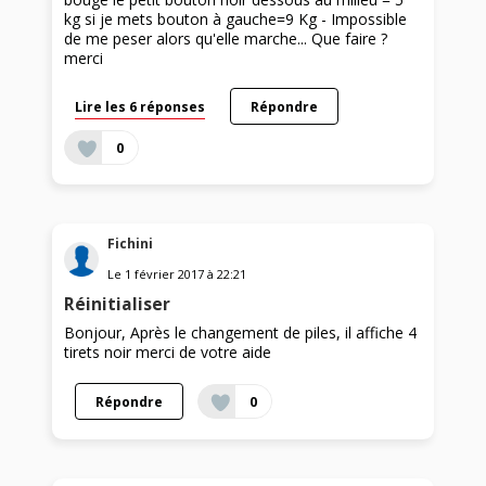
kg si je mets bouton à gauche=9 Kg - Impossible
de me peser alors qu'elle marche... Que faire ?
merci
Lire les 6 réponses
Répondre
0
Fichini
Le
1 février 2017
à
22:21
Réinitialiser
Bonjour, Après le changement de piles, il affiche 4
tirets noir merci de votre aide
Répondre
0