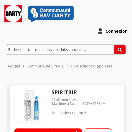
Connexion
Accueil
Communauté SPIRITBIP
Questions/Réponses
SPIRITBIP
2148
membres
Machine à Soda
SODASTREAM
Voir la description
Gazéificateur d'eau Cylindre pour 60 litres d'eau gazeuse
Recharge de CO2 fournie Bouteille en PET 1 L Fuse réutilisable