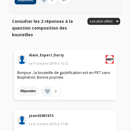
0
Répondre
Consulter les 2 réponses à la
question composition des
bouteilles
Alain_Expert_Darty
Le
9 octobre 2019
à
15:12
Bonjour , la bouteille de gazéification est en PET sans
Bisphénol. Bonne journée
2
Répondre
jean43461615
Le
8 octobre 2019
à
17:40