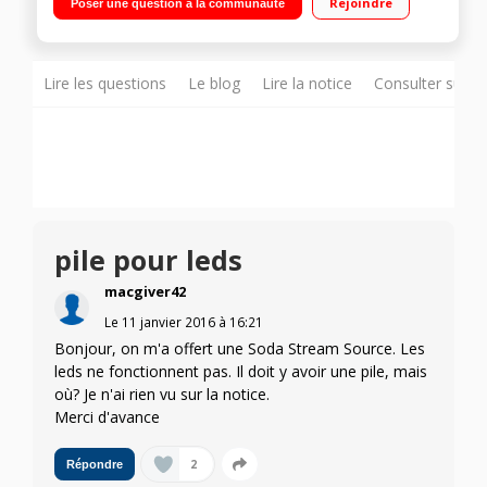
Rejoindre
Poser une question à la communauté
1L en PET base métal 3 niveaux de gazéification
Lire les questions
Le blog
Lire la notice
Consulter sur d
pile pour leds
macgiver42
Le
11 janvier 2016
à
16:21
Bonjour, on m'a offert une Soda Stream Source. Les
leds ne fonctionnent pas. Il doit y avoir une pile, mais
où? Je n'ai rien vu sur la notice.
Merci d'avance
2
Répondre