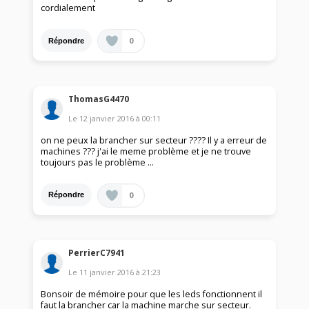
cordialement
0
Répondre
ThomasG4470
Le
12 janvier 2016
à
00:11
on ne peux la brancher sur secteur ???? Il y a erreur de
machines ??? j'ai le meme problème et je ne trouve
toujours pas le problème ...
0
Répondre
PerrierC7941
Le
11 janvier 2016
à
21:23
Bonsoir de mémoire pour que les leds fonctionnent il
faut la brancher car la machine marche sur secteur.