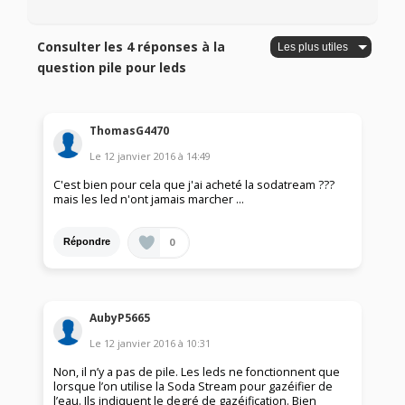
Consulter les 4 réponses à la
question pile pour leds
ThomasG4470
Le
12 janvier 2016
à
14:49
C'est bien pour cela que j'ai acheté la sodatream ???
mais les led n'ont jamais marcher ...
0
Répondre
AubyP5665
Le
12 janvier 2016
à
10:31
Non, il n’y a pas de pile. Les leds ne fonctionnent que
lorsque l’on utilise la Soda Stream pour gazéifier de
l’eau. Ils indiquent le degré de gazéification. Bien