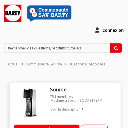
Connexion
Accueil
Communauté Source
Questions/Réponses
Source
754
membres
Machine à Soda
SODASTREAM
Voir la description
Gazéificateur d'eau 1 cylindre de CO2 pour réaliser jusqu'à 60
litres d'eau gazeuse 1 bouteille de gazéification grand modèle