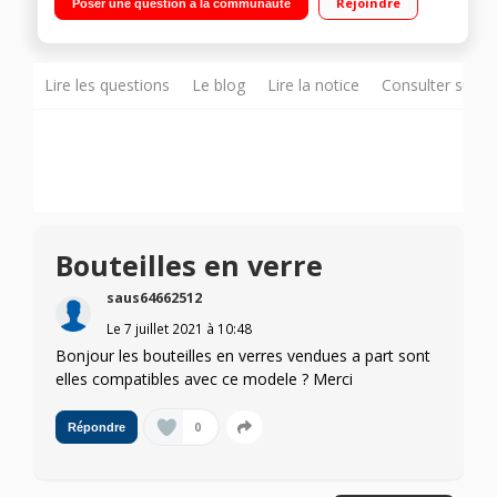
Rejoindre
Poser une question à la communauté
1L en PET base métal 3 niveaux de gazéification
Lire les questions
Le blog
Lire la notice
Consulter sur d
Bouteilles en verre
saus64662512
Le
7 juillet 2021
à
10:48
Bonjour les bouteilles en verres vendues a part sont
elles compatibles avec ce modele ? Merci
0
Répondre