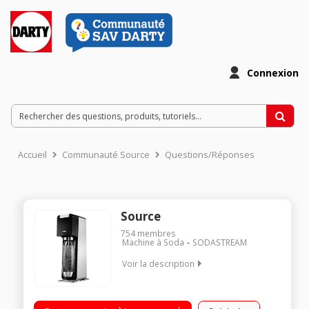
Connexion
Accueil
Communauté Source
Questions/Réponses
Source
754
membres
Machine à Soda
SODASTREAM
Voir la description
Gazéificateur d'eau 1 cylindre de CO2 pour réaliser jusqu'à 60
litres d'eau gazeuse 1 bouteille de gazéification grand modèle