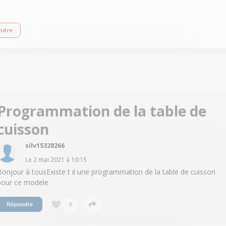
4 foyers avec boosters dont un grand foyer ""Multizone"" Four multifonction de
ndre
Programmation de la table de
cuisson
silv15328266
Le
2 mai 2021
à
10:15
Bonjour à tousExiste t il une programmation de la table de cuisson
pour ce modele
0
Répondre