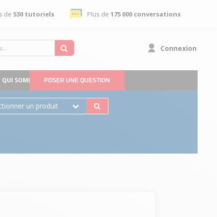
s de
530 tutoriels
Plus de
175 000 conversations
Connexion
QUI SOMMES-NOUS
POSER UNE QUESTION
ctionner un produit