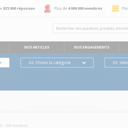
de
872 000 réponses
Plus de
4 000 000 membres
Plu
NOS ARTICLES
NOS ENGAGEMENTS
02. Choisir la catégorie
03. Séle
EG
-
308
membres