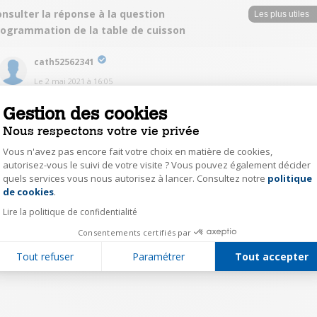
nsulter la réponse à la question
rogrammation de la table de cuisson
cath52562341
Le
2 mai 2021
à
16:05
Non et c.est regrettable !
Gestion des cookies
Nous respectons votre vie privée
0
Répondre
Vous n'avez pas encore fait votre choix en matière de cookies,
autorisez-vous le suivi de votre visite ? Vous pouvez également décider
quels services vous nous autorisez à lancer. Consultez notre
politique
Axeptio consent
1
de cookies
.
Lire la politique de confidentialité
Consentements certifiés par
Tout refuser
Paramétrer
Tout accepter