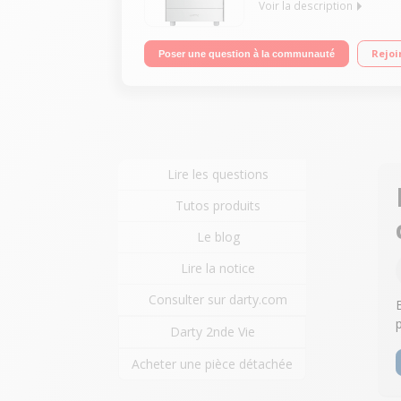
Voir la description
"Largeur 60 cm - Table induction - Classe A Table 
Rejoi
Poser une question à la communauté
télescopiques - Porte froide - Pieds réglables"
Lire les questions
Tutos produits
Le blog
Lire la notice
Consulter sur darty.com
Darty 2nde Vie
Acheter une pièce détachée