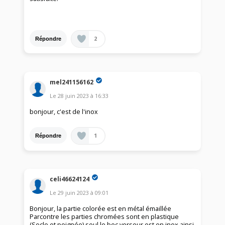
2
Répondre
mel241156162
Le
28 juin 2023
à
16:33
bonjour, c'est de l'inox
1
Répondre
celi46624124
Le
29 juin 2023
à
09:01
Bonjour, la partie colorée est en métal émaillée
Parcontre les parties chromées sont en plastique
(Socle et poignée) seul le bec verseur est en inox ainsi