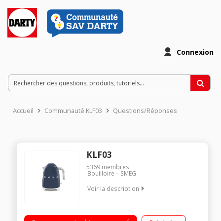
Connexion
Accueil
Communauté KLF03
Questions/Réponses
KLF03
5369
membres
Bouilloire
SMEG
Voir la description
Capacité 1,7 litres - Puissance 2400 Watts Filtre inox
anticalcaire - Résistance cachée Couvercle à ouverture