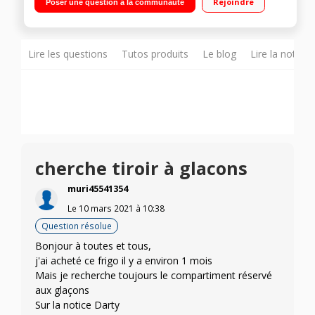
Rejoindre
Poser une question à la communauté
à dégivrage automatique 96L Système Multiflow - Fonction
ECO
Lire les questions
Tutos produits
Le blog
Lire la notice
cherche tiroir à glacons
muri45541354
Le
10 mars 2021
à
10:38
Question résolue
Bonjour à toutes et tous,
j'ai acheté ce frigo il y a environ 1 mois
Mais je recherche toujours le compartiment réservé
aux glaçons
Sur la notice Darty