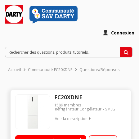
Connexion
Accueil
Communauté FC20XDNE
Questions/Réponses
FC20XDNE
1589
membres
Réfrigérateur Congélateur
SMEG
Voir la description
Volume 331L - Dimensions : (H-L-P) 200.0x60.0x59.2 cm -
Classe E - 38dB Réfrigérateur à Froid ventilé 235L Congélateur