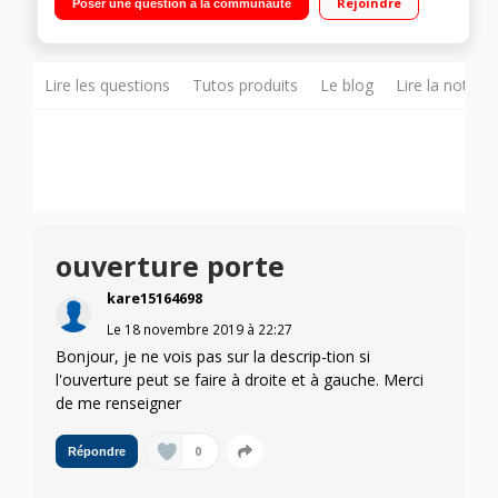
Rejoindre
Poser une question à la communauté
12 L Finition ultra chic
Lire les questions
Tutos produits
Le blog
Lire la notice
ouverture porte
kare15164698
Le
18 novembre 2019
à
22:27
Bonjour, je ne vois pas sur la descrip-tion si
l'ouverture peut se faire à droite et à gauche. Merci
de me renseigner
0
Répondre