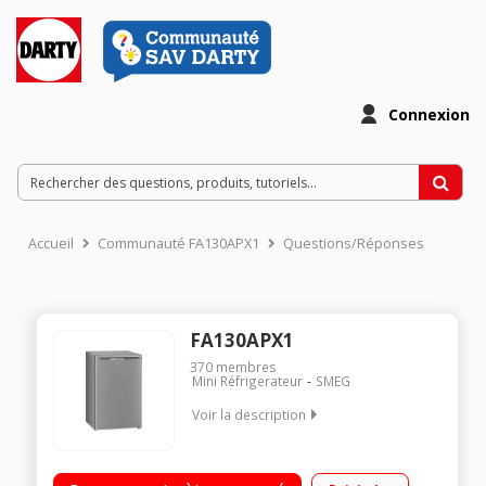
Connexion
Accueil
Communauté FA130APX1
Questions/Réponses
FA130APX1
370
membres
Mini Réfrigerateur
SMEG
Voir la description
Volume 117 L - Dimensions HxLxP: 83.8x54x60 cm - A+
Réfrigérateur à froid statique 105 L Compartiment congélateur