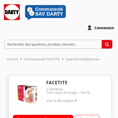
Connexion
Accueil
Communauté FACETITE
Questions/Réponses
FACETITE
2
membres
Soin corps et visage
SILK'N
Voir la description
Traitement anti-rides et ridules - Traite simultanément les 3
couches du derme Raffermit la peau et remodèle l'ovale du