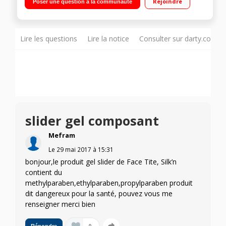
Rejoindre
Poser une question à la communauté
visage Double technologie : LED infrarouge + Thermo
stimulation Fourni avec un tube de gel de contact et un flacon
de Serum hyaluronique
Lire les questions
Lire la notice
Consulter sur darty.com
slider gel composant
Mefram
Le
29 mai 2017
à
15:31
bonjour,le produit gel slider de Face Tite, Silk’n
contient du
methylparaben,ethylparaben,propylparaben produit
dit dangereux pour la santé, pouvez vous me
renseigner merci bien