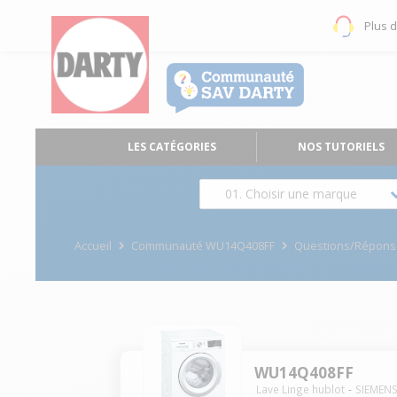
Plus 
LES CATÉGORIES
NOS TUTORIELS
01. Choisir une marque
Accueil
Communauté WU14Q408FF
Questions/Répons
WU14Q408FF
Lave Linge hublot
SIEMEN