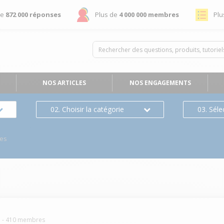
de
872 000 réponses
Plus de
4 000 000 membres
Plu
NOS ARTICLES
NOS ENGAGEMENTS
02. Choisir la catégorie
03. Séle
es
S
-
410
membres