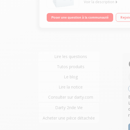
Voir la description
Capacité 8 kg (tambour 58 L) - Classe A+++ Esso
Rejoi
Poser une question à la communauté
Lire les questions
Tutos produits
Le blog
Lire la notice
Consulter sur darty.com
Darty 2nde Vie
Acheter une pièce détachée