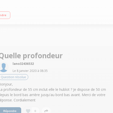
rage variable jusqu'à 1400 tours/min Raccordement eau chaude/eau froide TO
ndre
Quelle profondeur
lano32436532
Le
8 janvier 2020
à
08:35
Question résolue
Bonjour,
La profondeur de 55 cm inclut-elle le hublot ? Je dispose de 50 cm
depuis le bord bas arrière jusqu'au bord bas avant. Merci de votre
réponse. Cordialement
0
Répondre