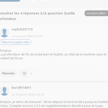
nsulter les 4 réponses à la question Quelle
rofondeur
soph25221115
Le
8 janvier 2020
à
23:00
Réponse jugée utile
Bonjour,
La profondeur de 55 cm inclut bien le hublot. Le côté de la machine sans le
hublot fait 50 cm
1
Répondre
bori45116611
Le
10 janvier 2020
à
00:52
Bonjour, je viens de mesurer : 58 cm depuis le bord arrière jusqu'au hublot
inclus. Compter encore 2 à 3 cm supplémentaires derrière pour le tuyau