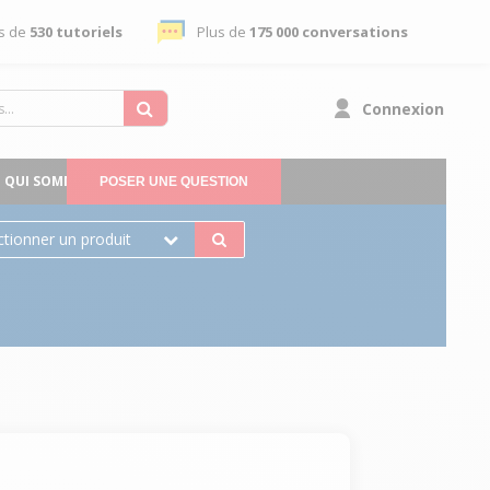
s de
530 tutoriels
Plus de
175 000 conversations
Connexion
QUI SOMMES-NOUS
POSER UNE QUESTION
ctionner un produit