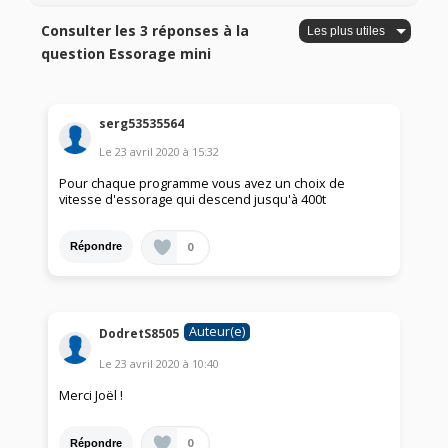
Consulter les 3 réponses à la
question Essorage mini
serg53535564
Le
23 avril 2020
à
15:32
Pour chaque programme vous avez un choix de
vitesse d'essorage qui descend jusqu'à 400t
0
Répondre
Auteur(e)
DodretS8505
Le
23 avril 2020
à
10:40
Merci Joël !
0
Répondre