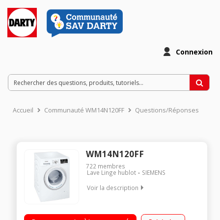
Connexion
Accueil
Communauté WM14N120FF
Questions/Réponses
WM14N120FF
722
membres
Lave Linge hublot
SIEMENS
Voir la description
Capacité 7 kg (tambour 55 L) - Classe A+++-10% Essorage
variable jusqu'à 1400 tours/min Fin différée / Affichage du