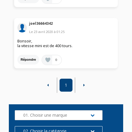
joel36664342
Le
23 avril 2020
à
01:25
Bonsoir,
la vitesse mini est de 400 tours.
0
Répondre
1
01. Choisir une marque
02. Choisir la catégorie