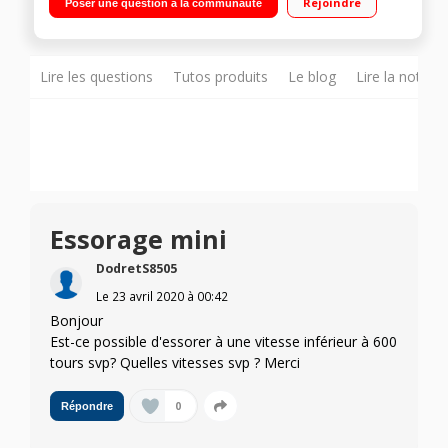
Rejoindre
Poser une question à la communauté
temps restant Moteur à Induction - Ouverture immédiate pour
rajout de linge
Lire les questions
Tutos produits
Le blog
Lire la notice
Essorage mini
DodretS8505
Le
23 avril 2020
à
00:42
Bonjour
Est-ce possible d'essorer à une vitesse inférieur à 600
tours svp? Quelles vitesses svp ? Merci
0
Répondre