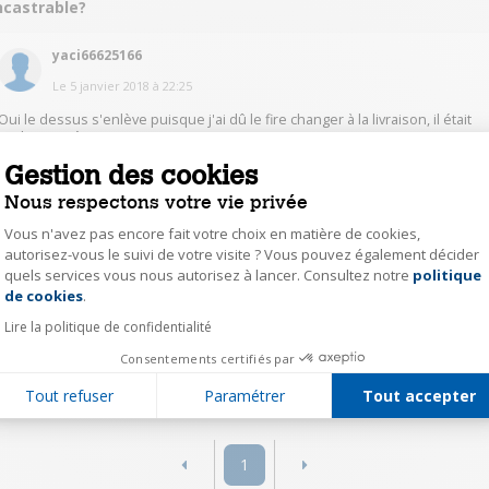
ncastrable?
yaci66625166
Le
5 janvier 2018
à
22:25
Oui le dessus s'enlève puisque j'ai dû le fire changer à la livraison, il était
endommagé.
Gestion des cookies
0
Répondre
Nous respectons votre vie privée
Vous n'avez pas encore fait votre choix en matière de cookies,
pasc46545613
autorisez-vous le suivi de votre visite ? Vous pouvez également décider
quels services vous nous autorisez à lancer. Consultez notre
politique
Axeptio consent
Le
25 octobre 2017
à
15:13
de cookies
.
Pas essayé encore, mais c'est pour cette raison que je l'ai achetée, car la
Lire la politique de confidentialité
fiche et les avis disaient que oui
Consentements certifiés par
0
Répondre
Tout refuser
Paramétrer
Tout accepter
1