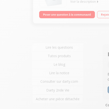
Voir la description
Capacité 8 kg (tambour 55 L) - Classe A+++ Essora
Rejoi
Poser une question à la communauté
de linge.
Lire les questions
Tutos produits
Le blog
Lire la notice
Consulter sur darty.com
Darty 2nde Vie
Acheter une pièce détachée
C