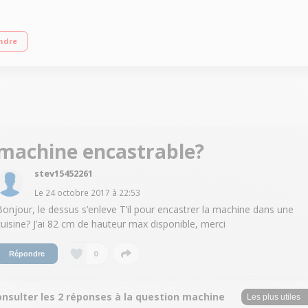
ge variable jusqu'à 1200 tours/min Fin différée / Affichage du temps restant 
ndre
machine encastrable?
stev15452261
Le
24 octobre 2017
à
22:53
Bonjour, le dessus s’enleve T’il pour encastrer la machine dans une
cuisine? J’ai 82 cm de hauteur max disponible, merci
0
Répondre
onsulter les 2 réponses à la question machine