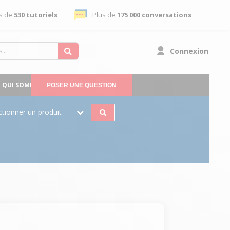
s de
530 tutoriels
Plus de
175 000 conversations
Connexion
QUI SOMMES-NOUS
POSER UNE QUESTION
ctionner un produit