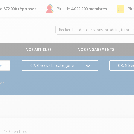
de
872 000 réponses
Plus de
4 000 000 membres
Plu
NOS ARTICLES
NOS ENGAGEMENTS
02. Choisir la catégorie
03. Séle
ses
S
-
489
membres