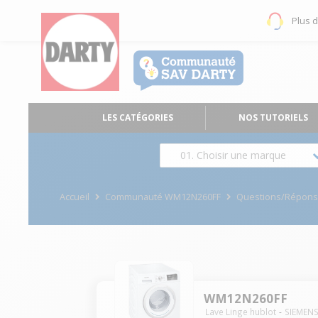
Plus 
LES CATÉGORIES
NOS TUTORIELS
01. Choisir une marque
Accueil
Communauté WM12N260FF
Questions/Répon
WM12N260FF
Lave Linge hublot
SIEMEN