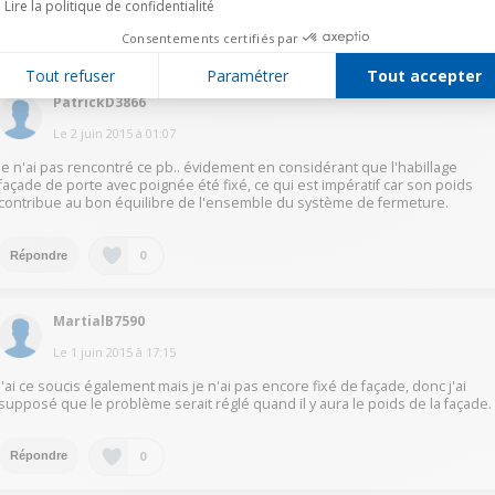
Lire la politique de confidentialité
0
Consentements certifiés par
Répondre
Tout refuser
Paramétrer
Tout accepter
PatrickD3866
Le
2 juin 2015
à
01:07
Je n'ai pas rencontré ce pb.. évidement en considérant que l'habillage
façade de porte avec poignée été fixé, ce qui est impératif car son poids
contribue au bon équilibre de l'ensemble du système de fermeture.
0
Répondre
MartialB7590
Le
1 juin 2015
à
17:15
J'ai ce soucis également mais je n'ai pas encore fixé de façade, donc j'ai
supposé que le problème serait réglé quand il y aura le poids de la façade.
0
Répondre