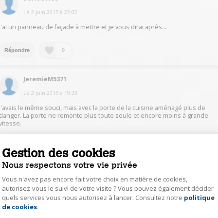
Le
2 juin 2015
à
22:02
j'ai un panneau de façade à mettre et je vous dirai après...
0
Répondre
JeremieM5371
Le
2 juin 2015
à
19:23
J'avais le même souci, mais avec la porte de la cuisine aménagé plus de
danger. La porte ne remonte plus toute seule et encore moins à grande
vitesse.
0
Répondre
Gestion des cookies
Nous respectons votre vie privée
MarieG4113
Vous n'avez pas encore fait votre choix en matière de cookies,
autorisez-vous le suivi de votre visite ? Vous pouvez également décider
Le
2 juin 2015
à
11:56
quels services vous nous autorisez à lancer. Consultez notre
politique
Axeptio consent
Bonjour, Nous avons le même problème, malgré déjà un premier réglage
de cookies
.
au départ qui n'a pas suffi. Désolée