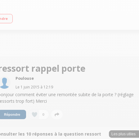
d'eau : 2660/ an 14 couverts - Niveau sonore : 42 dB Hauteur 86,5 à 92,5 cm 
ndre
ressort rappel porte
Poulouse
Le
1 juin 2015
à
12:19
bonjour comment éviter une remontée subite de la porte ? (réglage
ressorts trop fort) Merci
0
Répondre
nsulter les 10 réponses à la question ressort