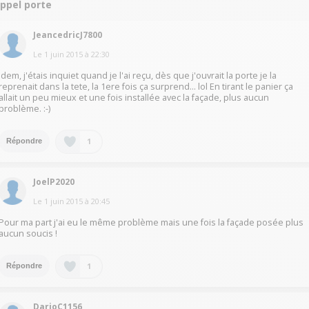
appel porte
JeancedricJ7800
Le
1 juin 2015
à
22:30
Idem, j'étais inquiet quand je l'ai reçu, dès que j'ouvrait la porte je la
reprenait dans la tete, la 1ere fois ça surprend... lol En tirant le panier ça
allait un peu mieux et une fois installée avec la façade, plus aucun
problème. :-)
1
Répondre
JoelP2020
Le
1 juin 2015
à
20:45
Pour ma part j'ai eu le même problème mais une fois la façade posée plus
aucun soucis !
1
Répondre
DarioC1156