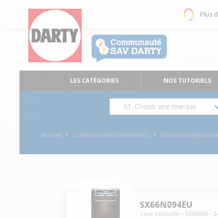
Plus 
LES CATÉGORIES
NOS TUTORIELS
01. Choisir une marque
Accueil
Communauté SX66N094EU
Questions/Répons
SX66N094EU
Lave vaisselle
SIEMENS
-
2