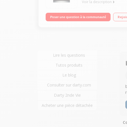
Voir la description
Classe énergétique A++ - 266 kWh/an Consommation 
Rejoi
Poser une question à la communauté
Lire les questions
Tutos produits
Le blog
Consulter sur darty.com
Darty 2nde Vie
Acheter une pièce détachée
Co