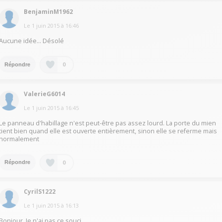
BenjaminM1962
Le
1 juin 2015
à
16:46
Aucune idée... Désolé
0
Répondre
ValerieG6014
Le
1 juin 2015
à
16:45
Le panneau d'habillage n'est peut-être pas assez lourd. La porte du mien
tient bien quand elle est ouverte entièrement, sinon elle se referme mais
normalement
0
Répondre
CyrilS1222
Le
1 juin 2015
à
16:13
Bonjour, Je n'ai pas ce souci.