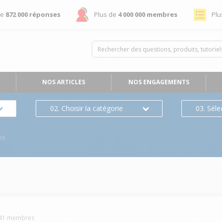
de
872 000 réponses
Plus de
4 000 000 membres
Plu
NOS ARTICLES
NOS ENGAGEMENTS
02. Choisir la catégorie
03. Séle
es
41
membres