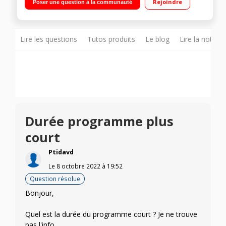
Rejoindre
Poser une question à la communauté
24 heures / TimeLight blanc : projection temps restant au sol
Home Connect - Option VarioSpeedPlus (3x plus rapide) -
autoOpen dry - Tiroirs à couverts - Moteur à induction iQdrive
Lire les questions
Tutos produits
Le blog
Lire la notice
Durée programme plus
court
Ptidavd
Le
8 octobre 2022
à
19:52
Question résolue
Bonjour,
Quel est la durée du programme court ? Je ne trouve
pas l'info.