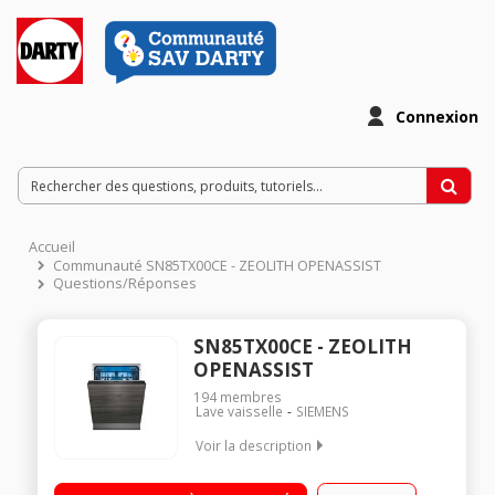
Connexion
Accueil
Communauté SN85TX00CE - ZEOLITH OPENASSIST
Questions/Réponses
SN85TX00CE - ZEOLITH
OPENASSIST
194
membres
Lave vaisselle
SIEMENS
Voir la description
Encastrable - Largeur 60 cm (14 couverts) - 44dB - Classe
énergétique A Consommation d'eau 9,5 L/cycle Départ différé