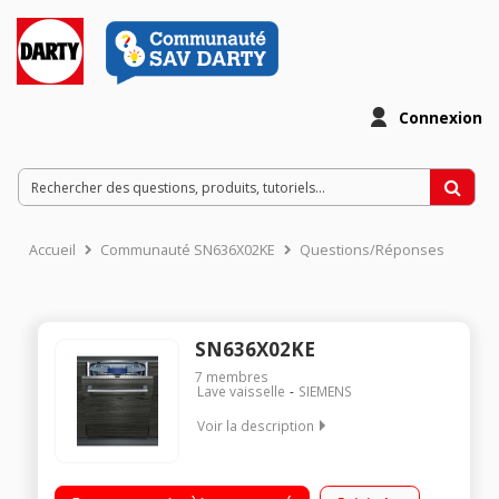
Connexion
Accueil
Communauté SN636X02KE
Questions/Réponses
SN636X02KE
7
membres
Lave vaisselle
SIEMENS
Voir la description
Classe énergétique A++ Consommation d'eau : 2660 l / an 13
couverts - Niveau sonore : 44 dB Moteur iQdrive - Infolight