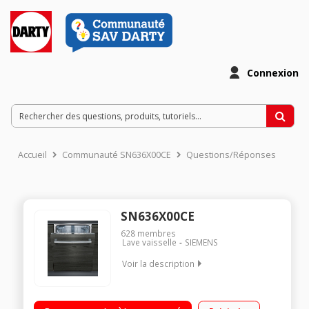
Connexion
Accueil
Communauté SN636X00CE
Questions/Réponses
SN636X00CE
628
membres
Lave vaisselle
SIEMENS
Voir la description
Encastrable - Largeur 60cm (13 couverts) Niveau sonore :
46dB (prog. silence 43dB) Consommation d'eau : 9.5L/cycle -