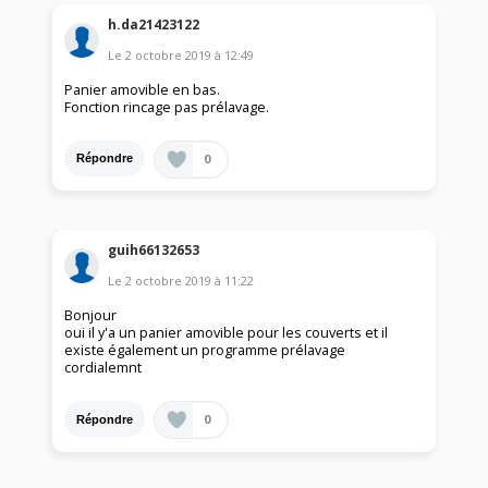
h.da21423122
Le
2 octobre 2019
à
12:49
Panier amovible en bas.
Fonction rincage pas prélavage.
0
Répondre
guih66132653
Le
2 octobre 2019
à
11:22
Bonjour
oui il y'a un panier amovible pour les couverts et il
existe également un programme prélavage
cordialemnt
0
Répondre