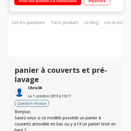
Rejoindre
Poser une question à la communauté
Classe A++ Cuve en inox Option VarioSpeed Plus - Témoin
lumineux au sol
Lire les questions
Tutos produits
Le blog
Lire la notice
panier à couverts et pré-
lavage
Chris38
Le
1 octobre 2019
à
19:17
Question résolue
Bonjour,
Savez-vous si ce modèle possède un panier à
couverts amovible en bas ou y a t'il un panier tiroir en
haut ?