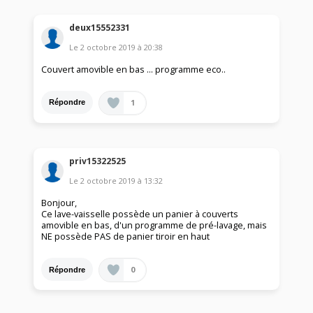
deux15552331
Le
2 octobre 2019
à
20:38
Couvert amovible en bas ... programme eco..
1
Répondre
priv15322525
Le
2 octobre 2019
à
13:32
Bonjour,
Ce lave-vaisselle possède un panier à couverts
amovible en bas, d'un programme de pré-lavage, mais
NE possède PAS de panier tiroir en haut
0
Répondre