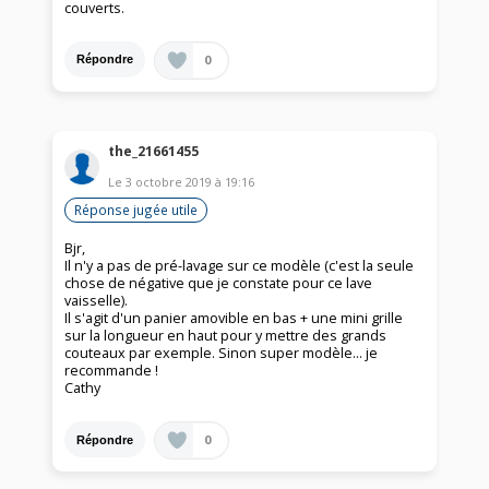
couverts.
0
Répondre
the_21661455
Le
3 octobre 2019
à
19:16
Réponse jugée utile
Bjr,
Il n'y a pas de pré-lavage sur ce modèle (c'est la seule
chose de négative que je constate pour ce lave
vaisselle).
Il s'agit d'un panier amovible en bas + une mini grille
sur la longueur en haut pour y mettre des grands
couteaux par exemple. Sinon super modèle... je
recommande !
Cathy
0
Répondre