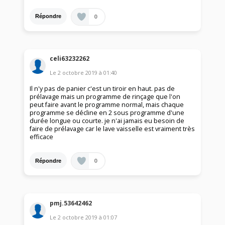
0
Répondre
celi63232262
Le
2 octobre 2019
à
01:40
Il n'y pas de panier c'est un tiroir en haut. pas de
prélavage mais un programme de rinçage que l'on
peut faire avant le programme normal, mais chaque
programme se décline en 2 sous programme d'une
durée longue ou courte. je n'ai jamais eu besoin de
faire de prélavage car le lave vaisselle est vraiment très
efficace
0
Répondre
pmj.53642462
Le
2 octobre 2019
à
01:07