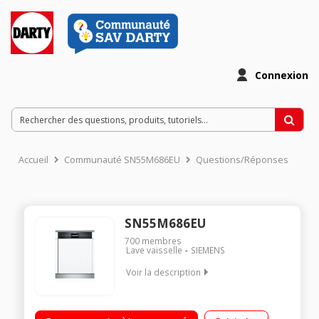
Connexion
Accueil
Communauté SN55M686EU
Questions/Réponses
SN55M686EU
700
membres
Lave vaisselle
SIEMENS
Voir la description
Classe énergétique A++ / Consommation d'eau : 2660 l / an /
14 couverts - Niveau sonore : 42 dB / Tiroir à couverts