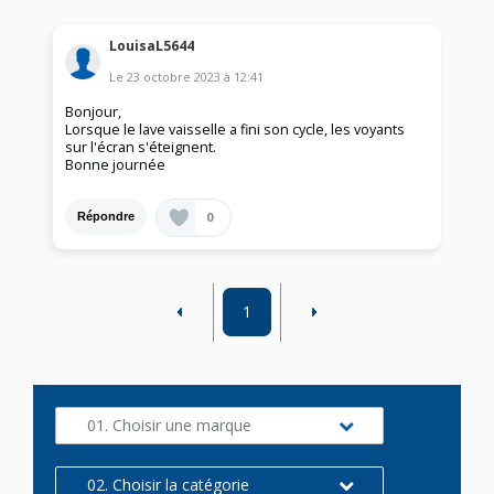
LouisaL5644
Le
23 octobre 2023
à
12:41
Bonjour,
Lorsque le lave vaisselle a fini son cycle, les voyants
sur l'écran s'éteignent.
Bonne journée
0
Répondre
1
01. Choisir une marque
02. Choisir la catégorie