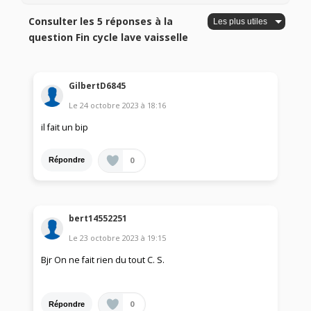
Consulter les 5 réponses à la
question Fin cycle lave vaisselle
GilbertD6845
Le
24 octobre 2023
à
18:16
il fait un bip
0
Répondre
bert14552251
Le
23 octobre 2023
à
19:15
Bjr On ne fait rien du tout C. S.
0
Répondre