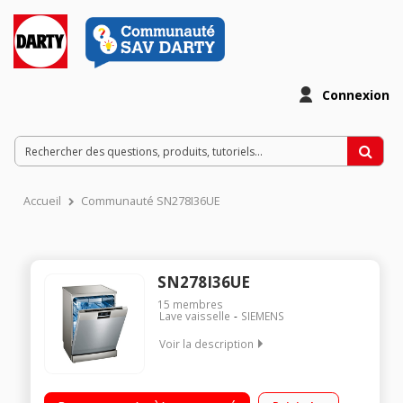
Connexion
Accueil
Communauté SN278I36UE
SN278I36UE
15
membres
Lave vaisselle
SIEMENS
Voir la description
Largeur 60 cm (13 couverts) - 42dB (classe sonore B)
Consommation d'eau 7.7 L/cycle - Classe énergétique D