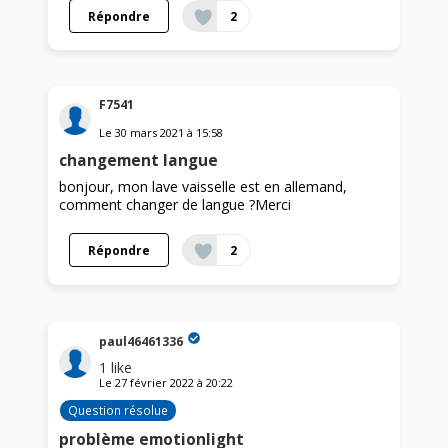
Répondre
2
F7541
Le
30 mars 2021
à
15:58
changement langue
bonjour, mon lave vaisselle est en allemand,
comment changer de langue ?Merci
Répondre
2
paul46461336
1
like
Le
27 février 2022
à
20:22
Question résolue
problème emotionlight