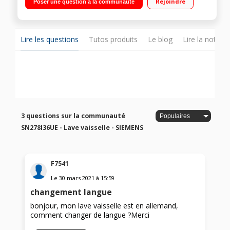
Rejoindre
Poser une question à la communauté
Départ différé 24 h / Horloge temps réel Paniers/Tiroir
VarioFlex Pro - VarioSpeed Plus - Séchage par Zéolite -
Homme Connect
Lire les questions
Tutos produits
Le blog
Lire la notice
3 questions sur la communauté
SN278I36UE - Lave vaisselle - SIEMENS
F7541
Le
30 mars 2021
à
15:59
changement langue
bonjour, mon lave vaisselle est en allemand,
comment changer de langue ?Merci