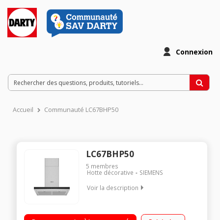
Connexion
Accueil
Communauté LC67BHP50
LC67BHP50
5
membres
Hotte décorative
SIEMENS
Voir la description
Hotte décorative murale - 60 cm Débit d'air 416 m3/h et 674
m3/h en position intensive Puissance acoustique 47/60 dB