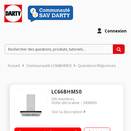
Connexion
Accueil
Communauté LC66BHM50
Questions/Réponses
LC66BHM50
205
membres
Hotte décorative
SIEMENS
Voir la description
Hotte décorative murale 60 cm Eclairage LED Débit d'air
360m3/h - 580m3/h en intensif Puissance acoustique 60 dB