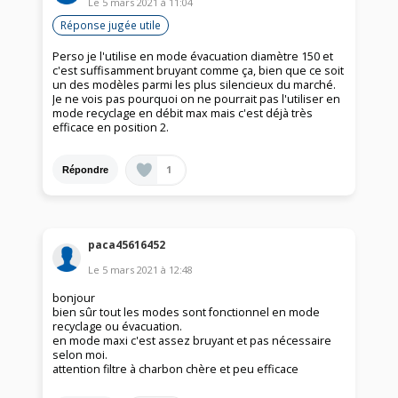
Le
5 mars 2021
à
11:04
Réponse jugée utile
Perso je l'utilise en mode évacuation diamètre 150 et
c'est suffisamment bruyant comme ça, bien que ce soit
un des modèles parmi les plus silencieux du marché.
Je ne vois pas pourquoi on ne pourrait pas l'utiliser en
mode recyclage en débit max mais c'est déjà très
efficace en position 2.
1
Répondre
paca45616452
Le
5 mars 2021
à
12:48
bonjour
bien sûr tout les modes sont fonctionnel en mode
recyclage ou évacuation.
en mode maxi c'est assez bruyant et pas nécessaire
selon moi.
attention filtre à charbon chère et peu efficace