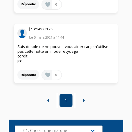
0
Répondre
jc_c14523125
Le
5 mars 2021
à
11:44
Suis desole de ne pouvoir vous aider car je n'utilise
pas cette hotte en mode recyclage
cordlt
jcc
0
Répondre
1
01. Choisir une marque