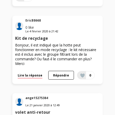
EricB8668
0
like
Le
4 février 2020
à
21:42
Kit de recyclage
Bonjour, il est indiqué que la hotte peut
fonctionner en mode recyclage : le kit nécessaire
est-il inclus avec le groupe filtrant lors de la
commande? Ou faut-il le commander en plus?
Merci
Lire la réponse
Répondre
0
ange15275384
Le
21 janvier 2020
à
12:49
volet anti-retour