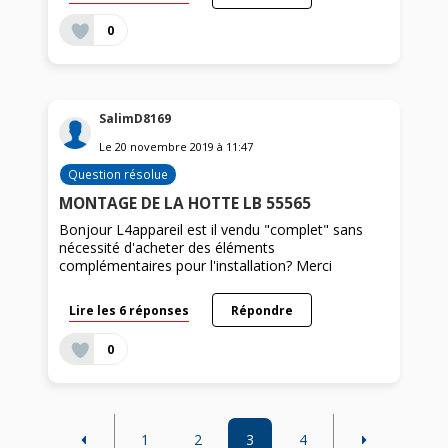
0
SalimD8169
Le
20 novembre 2019
à
11:47
Question résolue
MONTAGE DE LA HOTTE LB 55565
Bonjour L4appareil est il vendu "complet" sans
nécessité d'acheter des éléments
complémentaires pour l'installation? Merci
Lire les 6 réponses
Répondre
0
1
2
3
4