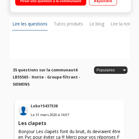
Rejoindre
Poser une question à la communauté
Lire les questions
Tutos produits
Le blog
Lire la notice
35 questions sur la communauté
LB55565 - Hotte - Groupe filtrant -
SIEMENS
Lobo15437538
Le
31 mars 2020
à
14:07
Les clapets
Bonjour Les clapets font du bruit, ils devraient être
en Pvc pour éviter ça !!! Merci pour vos réponses F