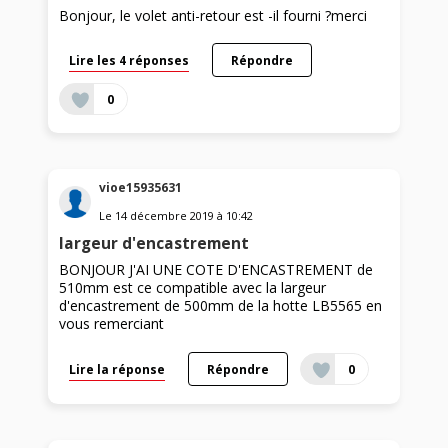
Bonjour, le volet anti-retour est -il fourni ?merci
Lire les 4 réponses
Répondre
0
vioe15935631
Le
14 décembre 2019
à
10:42
largeur d'encastrement
BONJOUR J'AI UNE COTE D'ENCASTREMENT de
510mm est ce compatible avec la largeur
d'encastrement de 500mm de la hotte LB5565 en
vous remerciant
Lire la réponse
Répondre
0