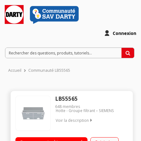
Connexion
Accueil
Communauté LB55565
LB55565
648
membres
Hotte - Groupe filtrant
SIEMENS
Voir la description
Groupe filtrant 53 cm Débit d'air 362 m3/h (max) et 618 m3/h
(intensive) Puissance acoustique 56 dB (A) Eclairage LED