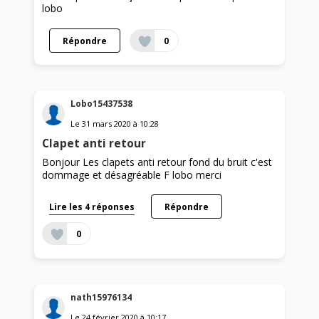
lobo
Répondre
0
Lobo15437538
Le
31 mars 2020
à
10:28
Clapet anti retour
Bonjour Les clapets anti retour fond du bruit c'est
dommage et désagréable F lobo merci
Lire les 4 réponses
Répondre
0
nath15976134
Le
24 février 2020
à
10:17