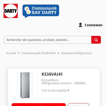
Connexion
Accueil
Communauté KS36VAI41
Questions/Réponses
KS36VAI41
84
membres
Réfrigérateur armoire
SIEMENS
Voir la description
Volume 346 L - Dimensions HxLxP : 186x60x65 cm - A+++
Réfrigérateur à froid brassé 346 L Tout utile (sans