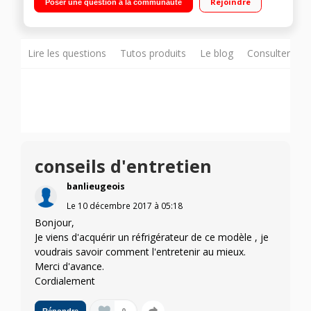
Rejoindre
Poser une question à la communauté
compartiment congélateur) Ultra basse consommation -
Eclairage intérieur LED
Lire les questions
Tutos produits
Le blog
Consulter sur
conseils d'entretien
banlieugeois
Le
10 décembre 2017
à
05:18
Bonjour,
Je viens d'acquérir un réfrigérateur de ce modèle , je
voudrais savoir comment l'entretenir au mieux.
Merci d'avance.
Cordialement