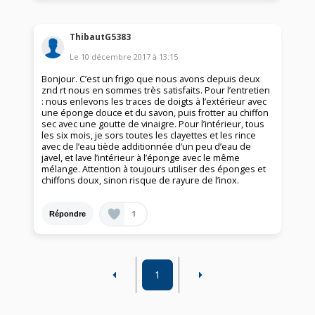
ThibautG5383
Le
10 décembre 2017
à
13:15
Bonjour. C’est un frigo que nous avons depuis deux
znd rt nous en sommes très satisfaits. Pour l’entretien
: nous enlevons les traces de doigts à l’extérieur avec
une éponge douce et du savon, puis frotter au chiffon
sec avec une goutte de vinaigre. Pour l’intérieur, tous
les six mois, je sors toutes les clayettes et les rince
avec de l’eau tiède additionnée d’un peu d’eau de
javel, et lave l’intérieur à l’éponge avec le même
mélange. Attention à toujours utiliser des éponges et
chiffons doux, sinon risque de rayure de l’inox.
1
Répondre
1