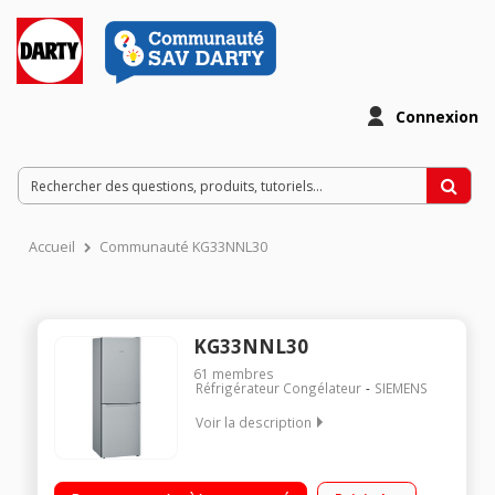
Connexion
Accueil
Communauté KG33NNL30
KG33NNL30
61
membres
Réfrigérateur Congélateur
SIEMENS
Voir la description
Volume 279 L - Dimensions HxLxP : 176x60x66 cm - A++
Réfrigérateur à froid ventilé 192 L Congélateur à froid ventilé