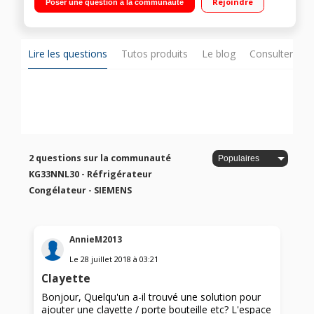
Rejoindre
Poser une question à la communauté
87 L Eclairage LED
Lire les questions
Tutos produits
Le blog
Consulter sur
2 questions sur la communauté
KG33NNL30 - Réfrigérateur
Congélateur - SIEMENS
AnnieM2013
Le
28 juillet 2018
à
03:21
Clayette
Bonjour, Quelqu'un a-il trouvé une solution pour
ajouter une clayette / porte bouteille etc? L'espace