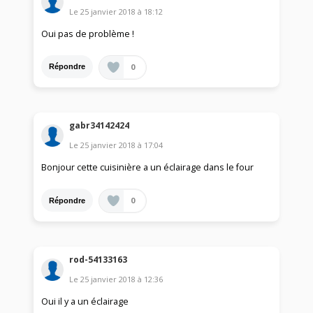
Le
25 janvier 2018
à
18:12
Oui pas de problème !
0
Répondre
gabr34142424
Le
25 janvier 2018
à
17:04
Bonjour cette cuisinière a un éclairage dans le four
0
Répondre
rod-54133163
Le
25 janvier 2018
à
12:36
Oui il y a un éclairage