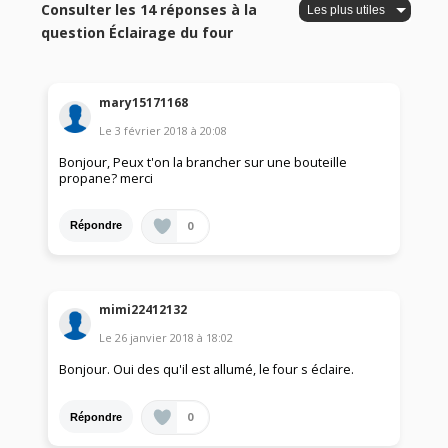
Consulter les 14 réponses à la
question Éclairage du four
mary15171168
Le
3 février 2018
à
20:08
Bonjour, Peux t'on la brancher sur une bouteille
propane? merci
0
Répondre
mimi22412132
Le
26 janvier 2018
à
18:02
Bonjour. Oui des qu'il est allumé, le four s éclaire.
0
Répondre