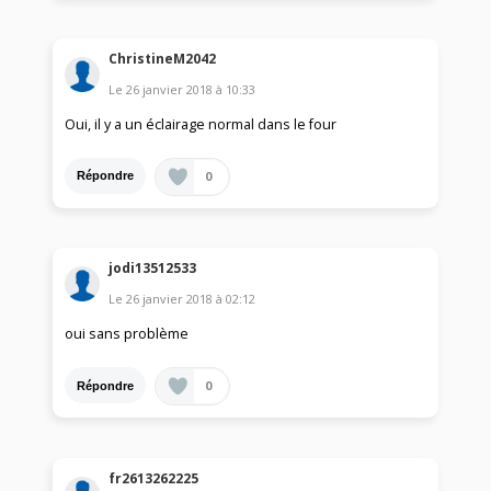
ChristineM2042
Le
26 janvier 2018
à
10:33
Oui, il y a un éclairage normal dans le four
0
Répondre
jodi13512533
Le
26 janvier 2018
à
02:12
oui sans problème
0
Répondre
fr2613262225