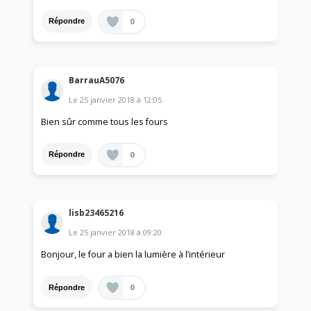
0
Répondre
BarrauA5076
Le
25 janvier 2018
à
12:05
Bien sûr comme tous les fours
0
Répondre
lisb23465216
Le
25 janvier 2018
à
09:20
Bonjour, le four a bien la lumière à l’intérieur
0
Répondre