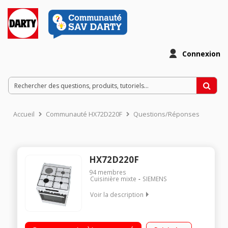
Connexion
Accueil
Communauté HX72D220F
Questions/Réponses
HX72D220F
94
membres
Cuisinière mixte
SIEMENS
Voir la description
Largeur 60 cm - Table de cuisson mixte (gaz + électrique) 4
foyers jusqu'à 3000 W Four 66L multifonction à chaleur