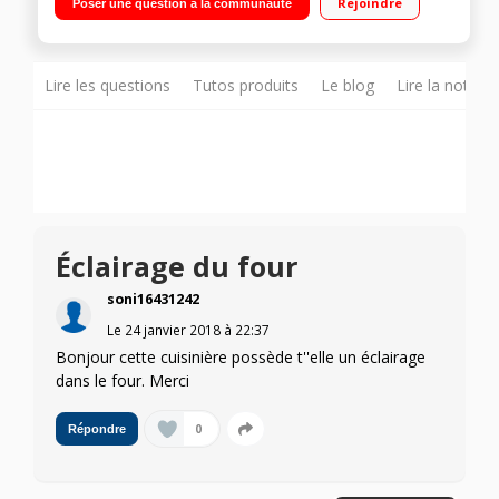
Rejoindre
Poser une question à la communauté
tournante pulsée Nettoyage par catalyse - Rails télescopiques
Lire les questions
Tutos produits
Le blog
Lire la notice
Éclairage du four
soni16431242
Le
24 janvier 2018
à
22:37
Bonjour cette cuisinière possède t''elle un éclairage
dans le four. Merci
0
Répondre