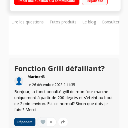
Rejoindre
Poser une question à la communauté
Fonction Sabbat Plaque de cuisson induction Power Move -
Fonction Quick Start et ReStart - Commandes sensitives
Lire les questions
Tutos produits
Le blog
Consulter sur
Fonction Grill défaillant?
Marine43
Le
26 décembre 2023
à
11:35
Bonjour, la fonctionnalité grill de mon four marche
uniquement à partir de 200 degrés et s'éteint au bout
de 2 min environ. Est-ce normal? Sinon que dois-je
faire? Merci
0
Répondre