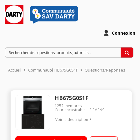
Connexion
Accueil
Communauté HB675G0S1F
Questions/Réponses
HB675G0S1F
1252
membres
Four encastrable
SIEMENS
Voir la description
Encastrable - Four multifonction - Nettoyage pyrolyse -
Préconisation de la température Fermeture douce assistée -