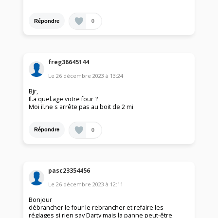
0
Répondre
freg36645144
Le
26 décembre 2023
à
13:24
Bjr,
Il.a quel.age votre four ?
Moi il.ne s arrête pas au boit de 2 mi
0
Répondre
pasc23354456
Le
26 décembre 2023
à
12:11
Bonjour
débrancher le four le rebrancher et refaire les
réglages si rien sav Darty mais la panne peut-être