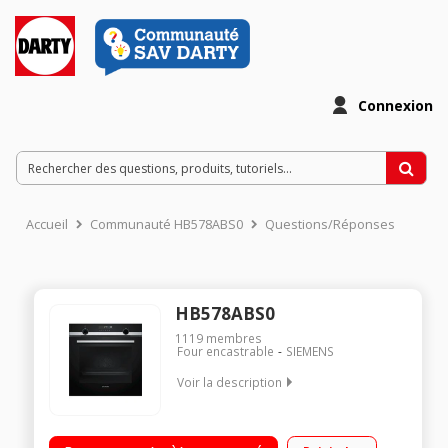
Connexion
Accueil
Communauté HB578ABS0
Questions/Réponses
HB578ABS0
1119
membres
Four encastrable
SIEMENS
Voir la description
Encastrable - Multifonction - Chaleur tournante pulsée 3 D
Grande capacité 71 L - Nettoyage pyrolyse Préconisation de la