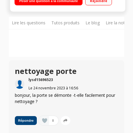
Rejoindre
Poser une question à la communauté
température - Réglage de 30 à 275 °C 9 modes de cuisson -
30 programmes automatiques - Fonction Sabbat
Lire les questions
Tutos produits
Le blog
Lire la notice
nettoyage porte
lysd15696523
Le
24 novembre 2023
à
16:56
bonjour, la porte se démonte -t-elle facilement pour
nettoyage ?
0
Répondre