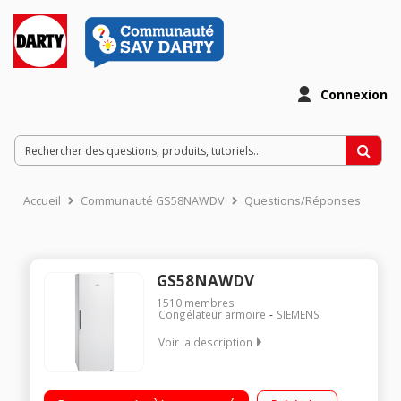
Connexion
Accueil
Communauté GS58NAWDV
Questions/Réponses
GS58NAWDV
1510
membres
Congélateur armoire
SIEMENS
Voir la description
Tiroir bigBox : plus d'espace pour vos produits surgelés
volumineux. varioZone : Ies clayettes et les tiroirs sont