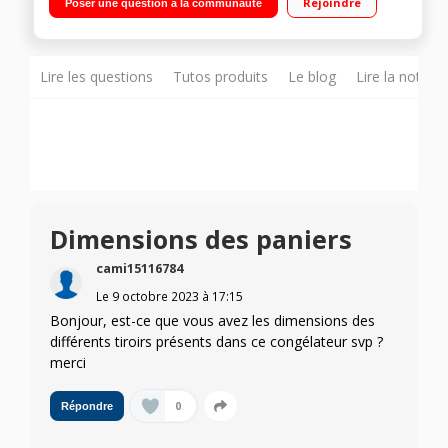
Rejoindre
Poser une question à la communauté
complètement amovibles pour optimiser le rangement.
Sstème multiAirflow : des températures constantes pour
prolonger la fraîcheur de vos produits. noFrost : la corvée de
dégivrage, c'est terminé.
Lire les questions
Tutos produits
Le blog
Lire la notice
Dimensions des paniers
cami15116784
Le
9 octobre 2023
à
17:15
Bonjour, est-ce que vous avez les dimensions des
différents tiroirs présents dans ce congélateur svp ?
merci
0
Répondre