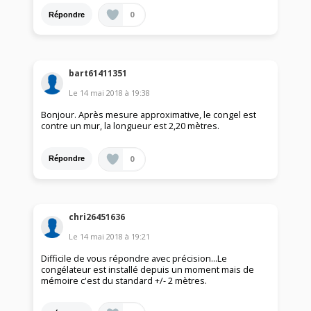
0
Répondre
bart61411351
Le
14 mai 2018
à
19:38
Bonjour. Après mesure approximative, le congel est
contre un mur, la longueur est 2,20 mètres.
0
Répondre
chri26451636
Le
14 mai 2018
à
19:21
Difficile de vous répondre avec précision...Le
congélateur est installé depuis un moment mais de
mémoire c'est du standard +/- 2 mètres.