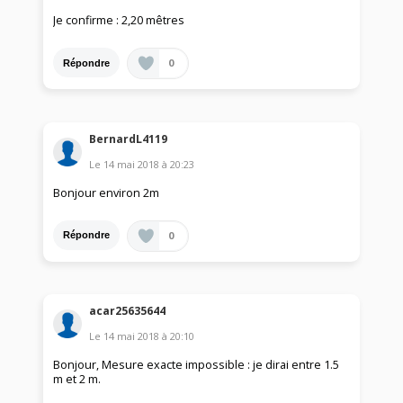
Je confirme : 2,20 mêtres
0
Répondre
BernardL4119
Le
14 mai 2018
à
20:23
Bonjour environ 2m
0
Répondre
acar25635644
Le
14 mai 2018
à
20:10
Bonjour, Mesure exacte impossible : je dirai entre 1.5
m et 2 m.