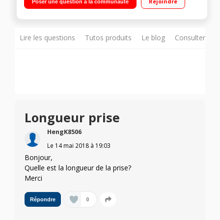
Rejoindre
Poser une question à la communauté
Lire les questions
Tutos produits
Le blog
Consulter sur
Longueur prise
HengK8506
Le
14 mai 2018
à
19:03
Bonjour,
Quelle est la longueur de la prise?
Merci
0
Répondre