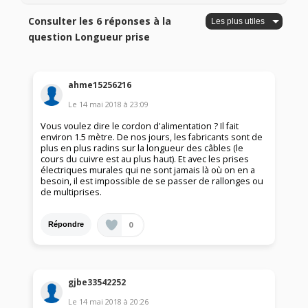
Consulter les 6 réponses à la
question Longueur prise
ahme15256216
Le
14 mai 2018
à
23:09
Vous voulez dire le cordon d'alimentation ? Il fait
environ 1.5 mètre. De nos jours, les fabricants sont de
plus en plus radins sur la longueur des câbles (le
cours du cuivre est au plus haut). Et avec les prises
électriques murales qui ne sont jamais là où on en a
besoin, il est impossible de se passer de rallonges ou
de multiprises.
0
Répondre
gjbe33542252
Le
14 mai 2018
à
20:26