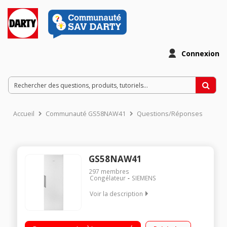
Connexion
Accueil
Communauté GS58NAW41
Questions/Réponses
GS58NAW41
297
membres
Congélateur
SIEMENS
Voir la description
Capacité 360 litres - Hauteur : 191 cm Froid ventilé - Classe
A+++ 5 tiroirs - 3 abattants Contrôle électronique