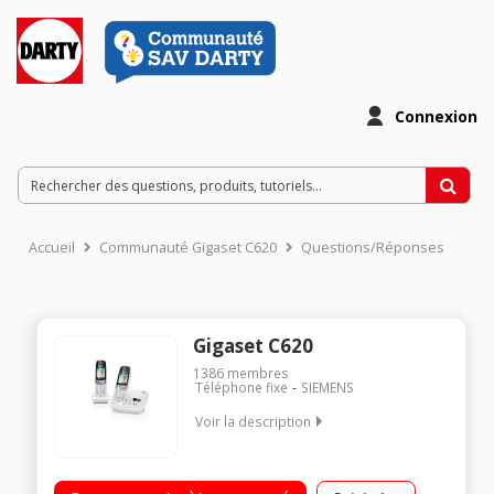
Connexion
Accueil
Communauté Gigaset C620
Questions/Réponses
Gigaset C620
1386
membres
Téléphone fixe
SIEMENS
Voir la description
Duo Avec répondeur Avec mains libres Ecran 65000 couleurs
TFT 6 lignes