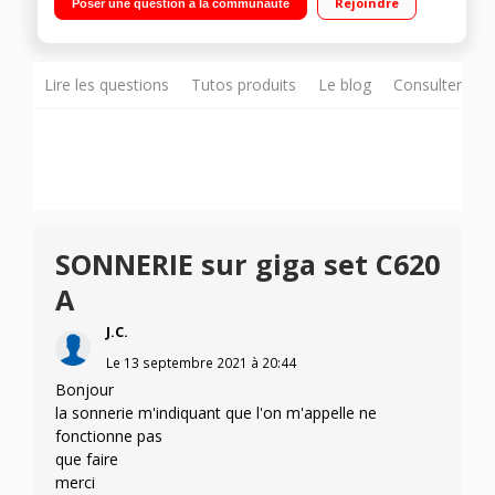
Rejoindre
Poser une question à la communauté
Lire les questions
Tutos produits
Le blog
Consulter sur
SONNERIE sur giga set C620
A
J.C.
Le
13 septembre 2021
à
20:44
Bonjour
la sonnerie m'indiquant que l'on m'appelle ne
fonctionne pas
que faire
merci