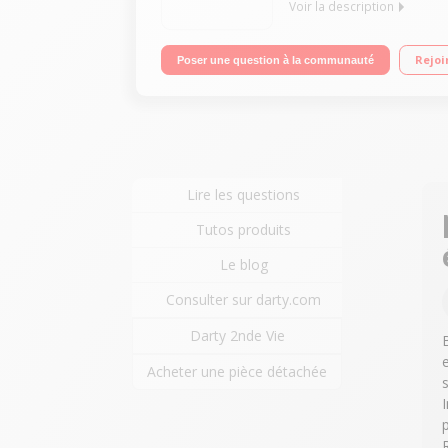
Voir la description
Duo Avec répondeur Avec mains libres Ecran 6500
Rejoi
Poser une question à la communauté
Lire les questions
Tutos produits
Le blog
Consulter sur darty.com
Darty 2nde Vie
Acheter une pièce détachée