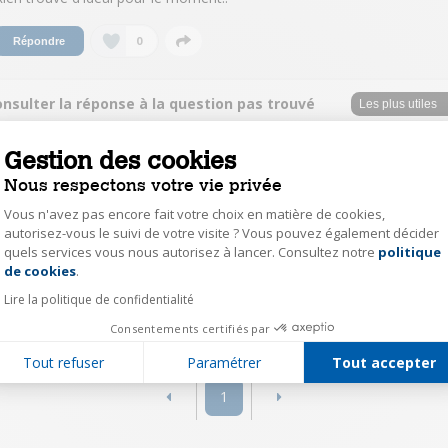
0
Répondre
nsulter la réponse à la question pas trouvé
ais autre solution éventuelle
Gestion des cookies
BarralM7739
Nous respectons votre vie privée
Le
17 février 2021
à
23:14
Vous n'avez pas encore fait votre choix en matière de cookies,
Bonsoir,
autorisez-vous le suivi de votre visite ? Vous pouvez également décider
si vous voulez utiliser le répondeur de votre téléphone SIemens Gigaset, il
quels services vous nous autorisez à lancer. Consultez notre
politique
Axeptio consent
ne faut pas activer le répondeur de votre opérateur qui intercepte les
de cookies
.
appels en amont.
Lire la politique de confidentialité
0
Répondre
Consentements certifiés par
Tout refuser
Paramétrer
Tout accepter
1