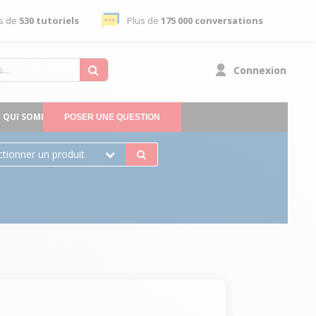
s de
530 tutoriels
Plus de
175 000 conversations
Connexion
QUI SOMMES-NOUS
POSER UNE QUESTION
ctionner un produit