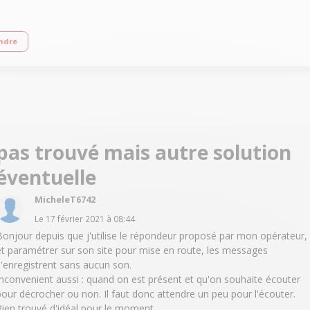
0 couleurs TFT 6 lignes
ndre
pas trouvé mais autre solution
éventuelle
MicheleT6742
Le
17 février 2021
à
08:44
Bonjour depuis que j'utilise le répondeur proposé par mon opérateur,
et paramétrer sur son site pour mise en route, les messages
s'enregistrent sans aucun son.
Inconvenient aussi : quand on est présent et qu'on souhaite écouter
pour décrocher ou non. Il faut donc attendre un peu pour l'écouter.
Rien trouvé d'idéal pour le moment..